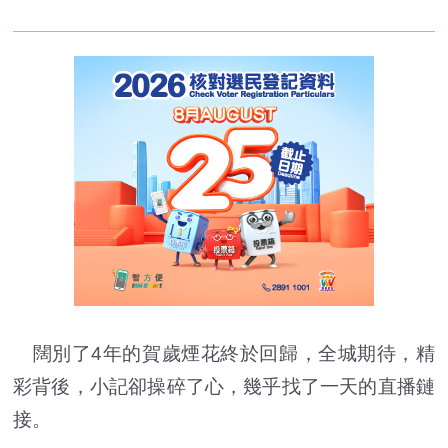
闊別了4年的賀歲煙花終於回歸，全城期待，精
彩背後，小記卻操碎了心，幾乎找了一天的直播鏈
接。