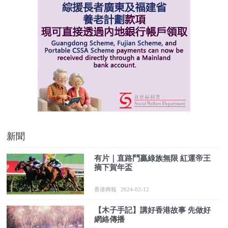
新聞
有片｜直路鬥贏綠族無限 紅運帝王
摘下賀年盃
香港商報
2024-02-12
【木子手記】講好香港故事 先做好
網絡傳播