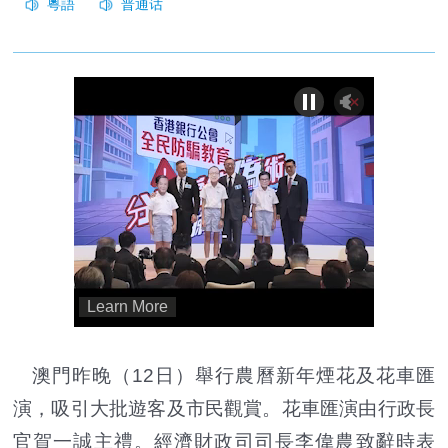
澳門昨晚（12日）舉行農曆新年煙花及花車匯
演，吸引大批遊客及市民觀賞。
花車匯演由行政長
官賀一誠主禮。經濟財政司司長李偉農致辭時表