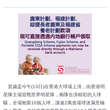
賀歲盃今午(13日)在香港大球場上演，由香港明
星隊主場迎戰世界明星隊，兩隊合演精彩的入球
騷，全場炮製10個入球，讓逾2萬進場球迷滿意極