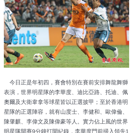
今日正是年初四，賽會特別在賽前安排舞龍舞獅
表演，世界明星隊的李華度、迪比亞路、托迪、佩
奧爾及大衛韋拿等球星皆以正選披甲；至於香港明
星隊的正選陣容，就有山度士、李健和、歐偉倫、
陳肇麒、李偉文及陳偉豪等人。實力佔上風的世界
明星隊開賽9分鐘打開紀錄，李華度門前掃入領先1