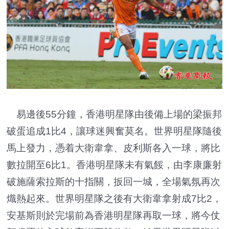
易邊後55分鐘，香港明星隊由後備上場的梁振邦
破蛋追成1比4，讓球迷興奮莫名。世界明星隊隨後
馬上發力，憑着大衛韋拿、皮利斯各入一球，將比
數拉開至6比1。香港明星隊未有氣餒，由李康廉射
破施薩索拉斯的十指關，扳回一城，全場氣氛再次
熾熱起來。世界明星隊之後有大衛韋拿射成7比2，
安基斯則於完場前為香港明星隊再取一球，將今仗