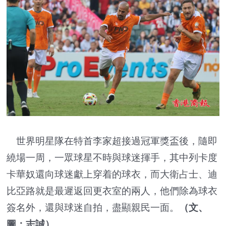
世界明星隊在特首李家超接過冠軍獎盃後，隨即
繞場一周，一眾球星不時與球迷揮手，其中列卡度
卡華奴還向球迷獻上穿着的球衣，而大衛占士、迪
比亞路就是最遲返回更衣室的兩人，他們除為球衣
簽名外，還與球迷自拍，盡顯親民一面。
（
文、
圖：志誠
）