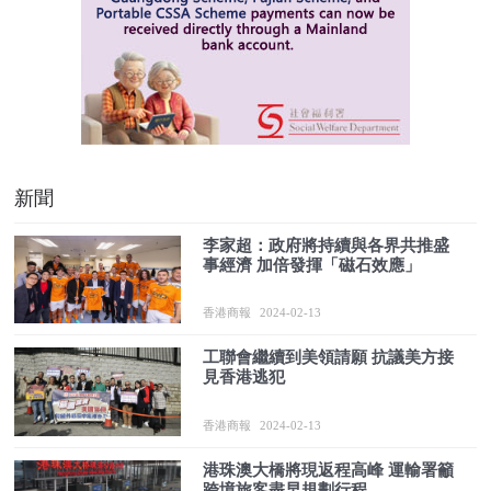
新聞
李家超：政府將持續與各界共推盛
事經濟 加倍發揮「磁石效應」
香港商報
2024-02-13
工聯會繼續到美領請願 抗議美方接
見香港逃犯
香港商報
2024-02-13
港珠澳大橋將現返程高峰 運輸署籲
跨境旅客盡早規劃行程