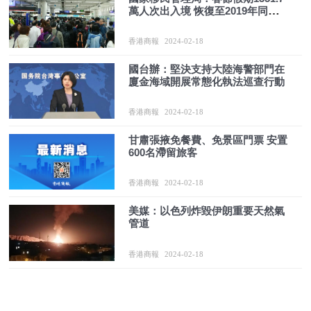
萬人次出入境 恢復至2019年同期近
九成
香港商報
2024-02-18
國台辦：堅決支持大陸海警部門在
廈金海域開展常態化執法巡查行動
香港商報
2024-02-18
甘肅張掖免餐費、免景區門票 安置
600名滯留旅客
香港商報
2024-02-18
美媒：以色列炸毀伊朗重要天然氣
管道
香港商報
2024-02-18