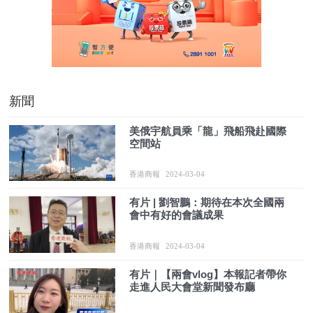
新聞
美俄宇航員乘「龍」飛船飛赴國際
空間站
香港商報
2024-03-04
有片 | 劉智鵬：期待在本次全國兩
會中有好的會議成果
香港商報
2024-03-04
有片｜【兩會vlog】本報記者帶你
走進人民大會堂新聞發布廳