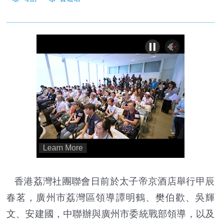
香港荔灣社團聯會日前於太子帝京酒店舉行甲辰
春茗，廣州市荔灣區領導譚明鶴、樊伯歡、吳輝
文、安建國，中聯辦與廣州市委統戰部領導，以及