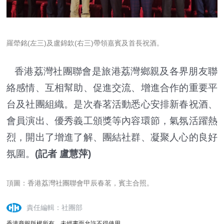
羅犖銘(左三)及盧錦欽(右三)帶領嘉賓及首長祝酒。
香港荔灣社團聯會是旅港荔灣鄉親及各界朋友聯
絡感情、互相幫助、促進交流、增進合作的重要平
台及社團組織。是次春茗活動悉心安排新春祝酒、
會員演出、優秀義工頒獎等內容環節，氣氛活躍熱
烈，開出了增進了解、團結社群、凝聚人心的良好
氛圍。
(記者 盧慧萍)
頂圖：香港荔灣社團聯會甲辰春茗，賓主合照。
責任編輯：社團部
香港商報版權所有，未經書面允許不得使用。