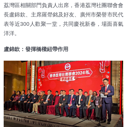
荔灣區相關部門負責人出席，香港荔灣社團聯會會
長盧錦欽、主席羅犖銘及好友、廣州市榮譽市民代
表等近300人歡聚一堂，共同慶祝新春，場面喜氣
洋洋。
盧錦欽：發揮橋樑紐帶作用