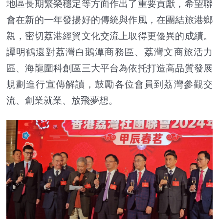
地區長期繁榮穩定等方面作出了重要貢獻，希望聯
會在新的一年發揚好的傳統與作風，在團結旅港鄉
親，密切荔港經貿文化交流上取得更優異的成績。
譚明鶴還對荔灣白鵝潭商務區、荔灣文商旅活力
區、海龍圍科創區三大平台為依托打造高品質發展
規劃進行宣傳解讀，鼓勵各位會員到荔灣參觀交
流、創業就業、放飛夢想。