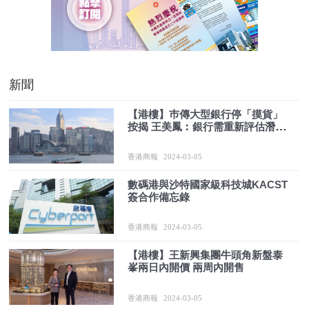
新聞
【港樓】巿傳大型銀行停「摸貨」
按揭 王美鳳︰銀行需重新評估潛在
風險
香港商報
2024-03-05
數碼港與沙特國家級科技城KACST
簽合作備忘錄
香港商報
2024-03-05
【港樓】王新興集團牛頭角新盤泰
峯兩日內開價 兩周內開售
香港商報
2024-03-05