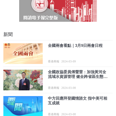
新聞
全國兩會看點｜3月9日兩會日程
香港商報
2024-03-09
全國政協委員傅聲雷：加強黃河全
流域水資源管理 健全跨省區生態補
償機制
香港商報
2024-03-08
中方回應拜登國情諮文 指中美可相
互成就
香港商報
2024-03-08