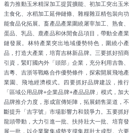
着力推動玉米精深加工提質擴能、初加工突出玉米
主食化、水稻加工延伸鏈條、雜糧雜豆精包裝向功
能食品化拓展。畜產品產業圍繞屠宰加工、熟食、
蛋品、乳品、鹿產品和休閒食品項目，帶動全產業
鏈發展。林特產業突出地域優勢特色，圍繞小產
品，打造大產業，培育吉林新品牌。三要抓好招商
引資，緊盯國內外「頭部」企業，充分利用吉魯、
吉粵、吉浙等戰略合作優勢條件，探索開展飛地產
業園、飛地經濟模式。四要抓好品牌建設，推行
「區域公用品牌+企業品牌+產品品牌」模式，加大
品牌推介力度，形成宣傳矩陣，拓展銷售渠道，不
斷提升「吉字號」市場影響力和競爭力。五要抓好
龍頭帶動，大力引進一批、扶持壯大一批、培育發
展一批，以企業聚集成勢支撐集群壯大成型。六要