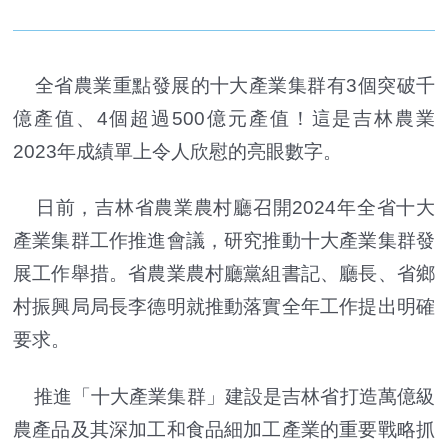
全省農業重點發展的十大產業集群有3個突破千
億產值、4個超過500億元產值！這是吉林農業
2023年成績單上令人欣慰的亮眼數字。
日前，吉林省農業農村廳召開2024年全省十大
產業集群工作推進會議，研究推動十大產業集群發
展工作舉措。省農業農村廳黨組書記、廳長、省鄉
村振興局局長李德明就推動落實全年工作提出明確
要求。
推進「十大產業集群」建設是吉林省打造萬億級
農產品及其深加工和食品細加工產業的重要戰略抓