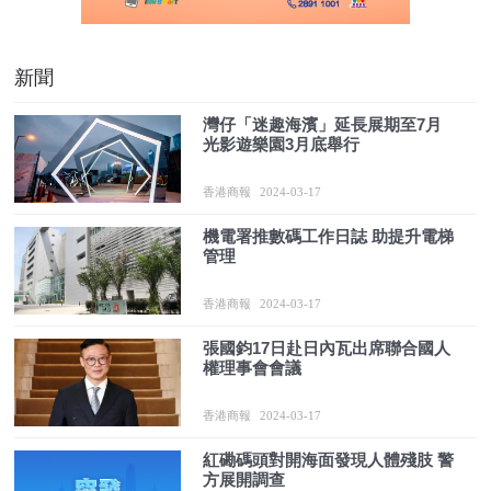
新聞
灣仔「迷趣海濱」延長展期至7月
光影遊樂園3月底舉行
香港商報
2024-03-17
機電署推數碼工作日誌 助提升電梯
管理
香港商報
2024-03-17
張國鈞17日赴日內瓦出席聯合國人
權理事會會議
香港商報
2024-03-17
紅磡碼頭對開海面發現人體殘肢 警
方展開調查