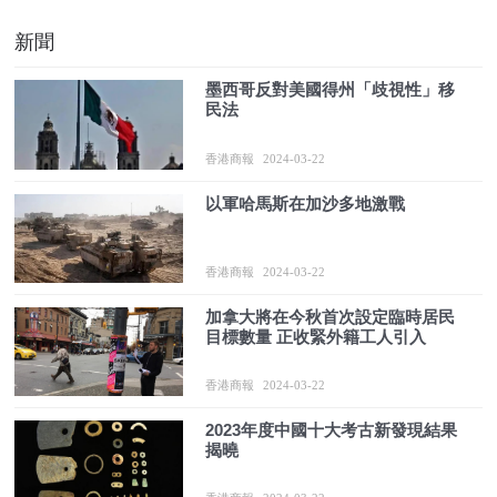
新聞
墨西哥反對美國得州「歧視性」移
民法
香港商報
2024-03-22
以軍哈馬斯在加沙多地激戰
香港商報
2024-03-22
加拿大將在今秋首次設定臨時居民
目標數量 正收緊外籍工人引入
香港商報
2024-03-22
2023年度中國十大考古新發現結果
揭曉