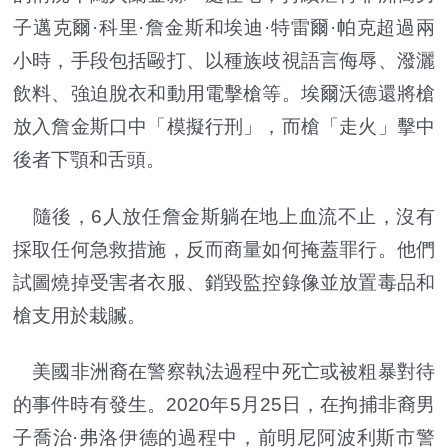
子邁克爾·科里·詹金斯和埃迪·特雷爾·帕克超過兩
小時，手段包括毆打、以種族歧視語言侮辱、潑灑
飲料、強迫脫衣和動用電擊槍等。埃爾沃德還將槍
放入詹金斯口中「模擬行刑」，而槍「走火」擊中
後者下顎和舌頭。
隨後，6人放任詹金斯躺在地上血流不止，沒有
採取任何急救措施，反而商量如何掩蓋罪行。他們
試圖燒掉受害者衣服、銷毀監控錄像並放置毒品和
槍支用於栽贓。
美國非洲裔在警察執法過程中死亡或被粗暴對待
的事件時有發生。2020年5月25日，在拘捕非裔男
子喬治·弗洛伊德的過程中，前明尼阿波利斯市警