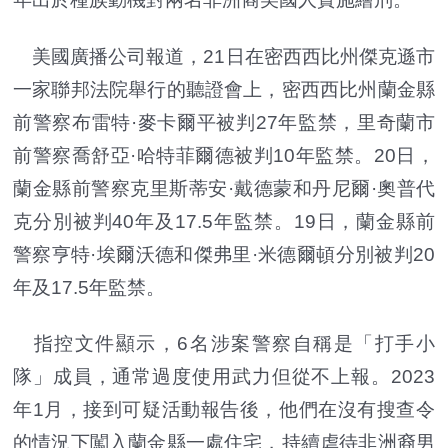
美國廣播公司報道，21日在密西西比州傑克遜市
一家聯邦法院舉行的聽證會上，密西西比州蘭金縣
前警察布雷特·麥卡爾平被判27年監禁，里奇蘭市
前警察喬舒亞·哈特菲爾德被判10年監禁。20日，
蘭金縣前警察克里斯蒂安·戴德蒙和丹尼爾·奧普代
克分別被判40年及17.5年監禁。19日，蘭金縣前
警察亨特·埃爾沃德和傑弗里·米德爾頓分別被判20
年及17.5年監禁。
指控文件顯示，6名涉案警察自稱是「打手小
隊」成員，通常過度使用武力但從不上報。2023
年1月，接到可疑活動報告後，他們在沒有搜查令
的情況下闖入蘭金縣一處住宅，持續虐待非洲裔男