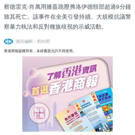
察德雷克·肖萬用膝蓋跪壓弗洛伊德頸部超過9分鐘
致其死亡。該事件在全美引發持續、大規模抗議警
察暴力執法和反對種族歧視的示威活動。
責任編輯：程向明
香港商報版權所有，未經書面允許不得使用。