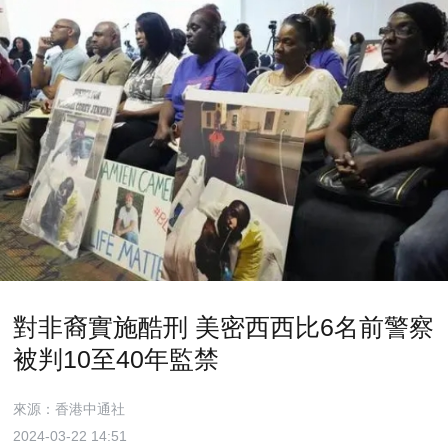
對非裔實施酷刑 美密西西比6名前警察
被判10至40年監禁
來源：香港中通社
2024-03-22 14:51