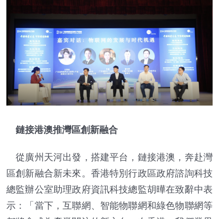
鏈接港澳推灣區創新融合
從廣州天河出發，搭建平台，鏈接港澳，奔赴灣
區創新融合新未來。香港特別行政區政府諮詢科技
總監辦公室助理政府資訊科技總監胡曄在致辭中表
示：「當下，互聯網、智能物聯網和綠色物聯網等