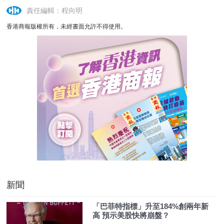
責任編輯：程向明
香港商報版權所有，未經書面允許不得使用。
新聞
「巴菲特指標」升至184%創兩年新
高 預示美股快將崩盤？