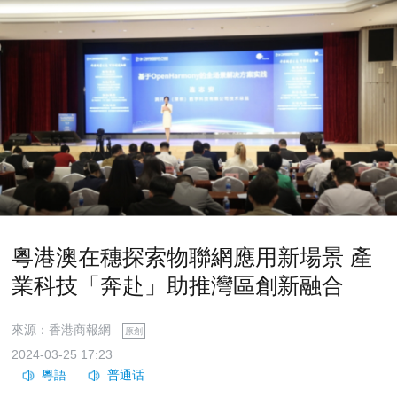
粵港澳在穗探索物聯網應用新場景 產
業科技「奔赴」助推灣區創新融合
來源：香港商報網
原創
2024-03-25 17:23