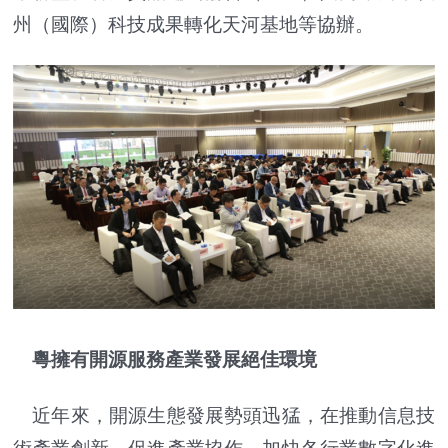
州（國際）科技成果轉化天河基地等協辦。
粵擁有開源服務產業發展絕佳環境
近年來，開源生態發展勢頭迅猛，在推動信息技