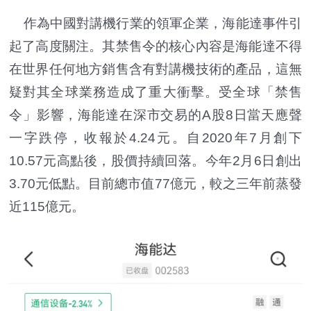
作為中國對講機行業的領軍企業，海能達事件引
起了高度關注。其禁售令的核心內容是海能達不得
在世界任何地方銷售含有對講機技術的產品，這無
疑對其全球業務造成了重大衝擊。受全球「禁售
令」影響，海能達在深市交易的A股8日當天應聲
一字跌停，收報於4.24元。自2020年7月創下
10.57元高點後，股價持續回落。今年2月6日創出
3.70元低點。目前總市值77億元，較之三年前蒸發
近115億元。