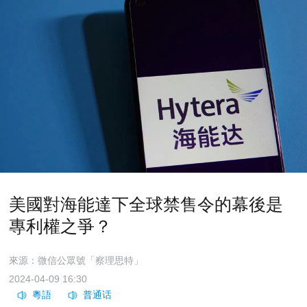
美國對海能達下全球禁售令的幕後是
專利權之爭？
來源：微信公眾號「察理思特」
2024-04-09 16:30