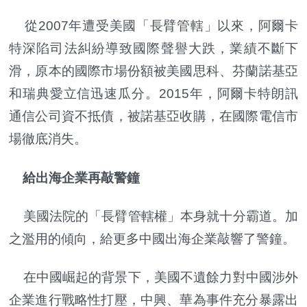
從2007年遭受美國「長臂管轄」以來，阿爾卡
特深陷司法糾紛導致國際聲譽大跌，業績不斷下
滑，原本的國際市場份額被美國思科、芬蘭諾基亞
和瑞典愛立信迅速瓜分。2015年，阿爾卡特朗訊
通信公司資不抵債，被諾基亞收購，在國際電信市
場徹底消失。
給出海企業再敲警鐘
美國法院的「長臂管轄權」本身就十分霸道。加
之濫用的傾向，給更多中國出海企業敲響了警鐘。
在中國崛起的背景下，美國不遺餘力對中國涉外
企業進行戰略性打壓，中興、華為事件充分暴露出