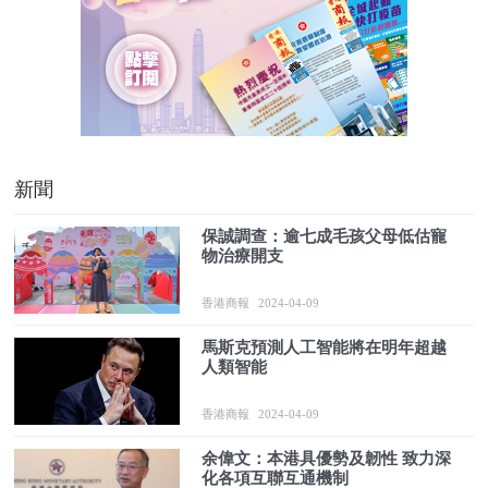
新聞
保誠調查：逾七成毛孩父母低估寵
物治療開支
香港商報
2024-04-09
馬斯克預測人工智能將在明年超越
人類智能
香港商報
2024-04-09
余偉文：本港具優勢及韌性 致力深
化各項互聯互通機制