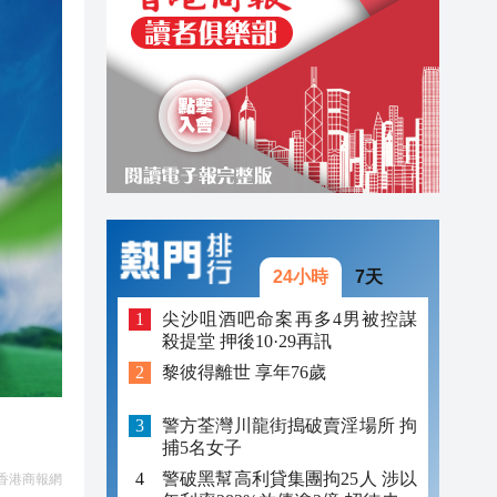
22:54
22:39
22:25
24小時
7天
尖沙咀酒吧命案再多4男被控謀
殺提堂 押後10·29再訊
黎彼得離世 享年76歲
警方荃灣川龍街搗破賣淫場所 拘
捕5名女子
警破黑幫高利貸集團拘25人 涉以
香港商報網