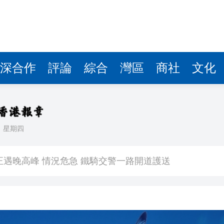
深合作
評論
綜合
灣區
商社
文化
日
星期四
點
正遇晚高峰 情況危急 鐵騎交警一路開道護送
危駕被捕
飲食正在毀掉很多老人的晚年健康
正進行腹部手術 設備劇烈晃動