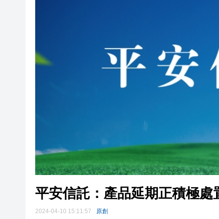
【展覽】「今朝更好看」名家作
讓入境「第一公里」更絲滑！
【熱點熱評】記協選舉鬧劇折射
平安信託：產品延期正積極處
2024-04-10 15:11:57
原創