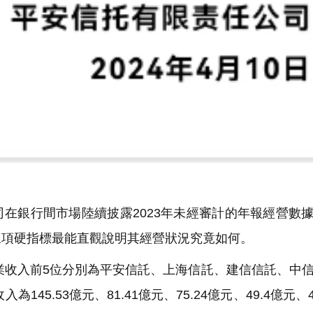
司在銀行間市場陸續披露2023年未經審計的年報經營數
三項硬指標最能直觀說明其經營狀況究竟如何。
業收入前5位分別為平安信託、上海信託、建信信託、中
45.53億元、81.41億元、75.24億元、49.4億元、4