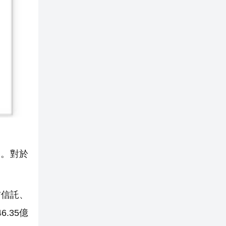
據。對於
信信託、
6.35億