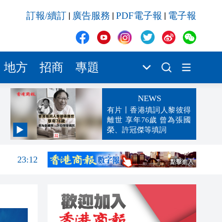
訂報/續訂
廣告服務
PDF電子報
電子報
|
|
|
地方
招商
專題
NEWS
有片丨香港填詞人黎彼得
離世 享年76歲 曾為張國
榮、許冠傑等填詞
23:17
23:12
23:12
23:00
22:54