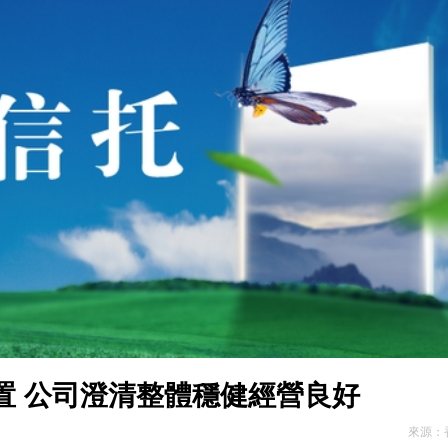
品展盛大啟幕 逾百幅名家力作匯聚香江
外國遊客「無感通行」深圳地鐵
組織「沉疴」 業界代表性蕩然無存
置 公司澄清整體穩健經營良好
來源：