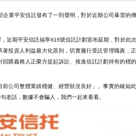
部企業平安信託發布了一則聲明，對於近期公司暴雷的
，近期平安信託福寧615號信託計劃宣布延期，對於此
承著投資人利益最大化原則，切實履行受託管理職責，
對回購義務人正榮方提起訴訟、推進信託計劃持有的標
前公司整體業績穩健、經營狀況良好」。事實的確如此
那句老話，數據不會騙人，我們一起來看看。