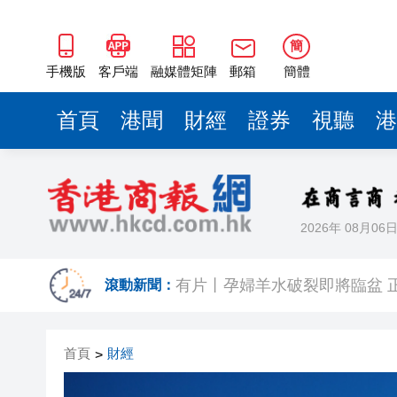
簡
手機版
客戶端
融媒體矩陣
郵箱
簡體
首頁
港聞
財經
證券
視聽
港
2026年 08月06
美股觀望非農數據 道指跌逾百
有片丨孕婦羊水破裂即將臨盆 
滾動新聞：
東涌巴士撞電單車 巴士司機涉
首頁
財經
>
有片丨清淡不等於吃素！ 清淡
有片丨日本強震最新監控：病患