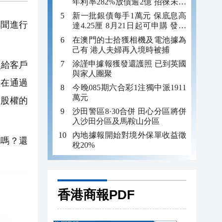
年利率282%放債逾2億 招徠未成
年追數
新一批銀債每手1萬元 保底息高
傳聞進行
達4.25厘 8月21日起可申購 發行
金額最多550億
在澳門的士拾獲相機及電池據為
己有 港人夫婦再入境時被捕
涂謹申據報獲發還護照 已到英國
次給客戶
與家人團聚
正在通過
今晚085期六合彩1注獨中派1911
萬元
的股權的
沙田警區8·30合併 田心分區將併
入沙田分區及馬鞍山分區
內地據報開始對境外保單收益徵
嗎？還
稅20%
香港商報PDF