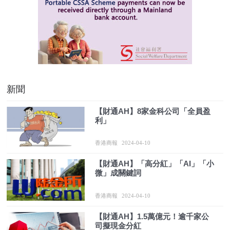
新聞
【財通AH】8家金科公司「全員盈
利」
香港商報
2024-04-10
【財通AH】「高分紅」「AI」「小
微」成關鍵詞
香港商報
2024-04-10
【財通AH】1.5萬億元！逾千家公
司擬現金分紅