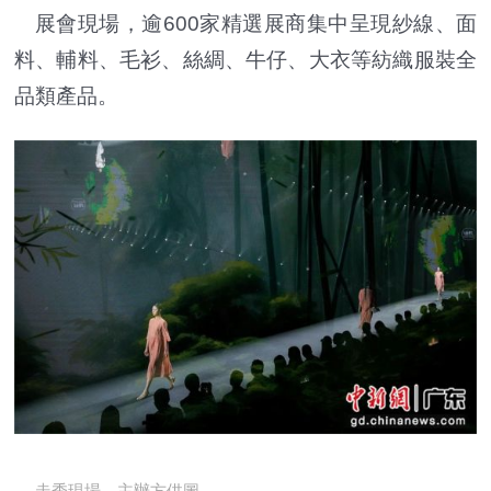
展會現場，逾600家精選展商集中呈現紗線、面
料、輔料、毛衫、絲綢、牛仔、大衣等紡織服裝全
品類產品。
走秀現場。主辦方供圖