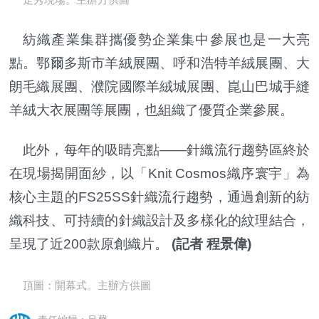
紡織產業集群攜優勢企業集中參展也是一大亮
點。鄂爾多斯市羊絨展團、呼和浩特羊絨展團、大
朗毛織展團、濮院國際羊絨城展團、崑山巴城手縫
羊絨大衣展團等展團，也組織了優質企業參展。
此外，每年的吸睛亮點——針織流行趨勢區終於
在現場揭開面紗，以「Knit Cosmos織序寰宇」為
核心主題的FS25SS針織流行趨勢，通過創新的紡
織科技、可持續的針織設計及多樣化的紋理結合，
呈現了近200款原創織片。
(記者 程景偉)
頂圖：
開幕式。主辦方供圖