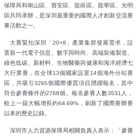
保障局和南山區、寶安區、龍崗區、龍華區、光明
區共同承辦，是深圳最重要的國際人才創新交流賽
事活動之一。
大賽緊扣深圳「20+8」產業集群發展需求，設
置新一代電子信息、數字與時尚、高端裝備製造、
綠色低碳、新材料、生物醫藥與健康和海洋經濟七
大行業賽，在全球13個國家設置14個海外分站賽
區，共吸引3265個國際優質項目踴躍報名，其中
符合參賽條件的2768個。報名參賽人數3531人，
較上一屆大幅增長約64.69%，刷新了國際賽辦賽
以來的歷史記錄。
深圳市人力資源保障局相關負責人表示：「參賽