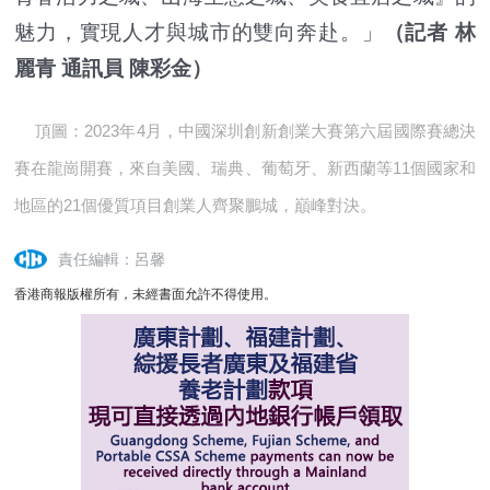
魅力，實現人才與城市的雙向奔赴。」
（記者 林
麗青 通訊員 陳彩金）
頂圖：2023年4月，中國深圳創新創業大賽第六屆國際賽總決
賽在龍崗開賽，來自美國、瑞典、葡萄牙、新西蘭等11個國家和
地區的21個優質項目創業人齊聚鵬城，巔峰對決。
責任編輯：呂馨
香港商報版權所有，未經書面允許不得使用。