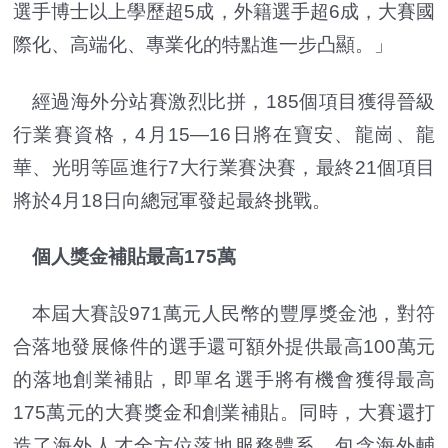
選手博士以上學歷超5成，外籍選手超6成，大賽國
際化、高端化、專業化的特點進一步凸顯。」
經過海外分站賽激烈比拼，185個項目獲得晉級
行業賽資格，4月15—16日將在寶安、龍崗、龍
華、光明等區進行7大行業賽決賽，最終21個項目
將於4月18日向總冠軍發起最終挑戰。
個人獎金補貼最高175萬
本屆大賽設971萬元人民幣的豐厚獎金池，對符
合落地發展條件的選手還可額外提供最高100萬元
的落地創業補貼，即單名選手將有機會獲得最高
175萬元的大賽獎金和創業補貼。同時，大賽還打
造了海外人才全方位落地服務體系，包含海外輔