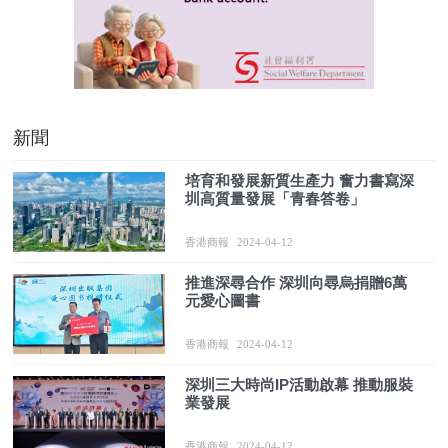
新聞
培育和發展新質生產力 奮力書寫深
圳高質量發展「青春答卷」
香港商報
2024-04-12
推進深尋合作 深圳向尋烏捐贈6萬
元愛心圖書
香港商報
2024-04-12
深圳三大時尚IP活動啟幕 推動服裝
業發展
香港商報
2024-04-12