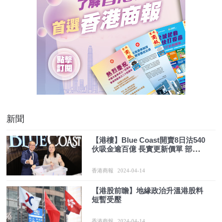
新聞
【港樓】Blue Coast開賣8日沽540
伙吸金逾百億 長實更新價單 部分
單位加價10%
香港商報
2024-04-14
​【港股前瞻】地緣政治升溫港股料
短暫受壓
香港商報
2024-04-14