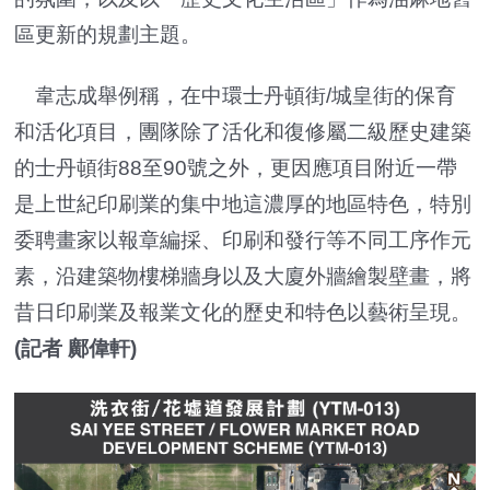
區更新的規劃主題。
韋志成舉例稱，在中環士丹頓街/城皇街的保育
和活化項目，團隊除了活化和復修屬二級歷史建築
的士丹頓街88至90號之外，更因應項目附近一帶
是上世紀印刷業的集中地這濃厚的地區特色，特別
委聘畫家以報章編採、印刷和發行等不同工序作元
素，沿建築物樓梯牆身以及大廈外牆繪製壁畫，將
昔日印刷業及報業文化的歷史和特色以藝術呈現。
(記者 鄺偉軒)