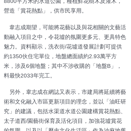
8800平方米的水道公園，種植鮮花樹木及灌木，
營造「賞花熱點」，供市民享用。
韋志成期望，可能將花藝以及與花相關的文藝活
動融入項目之中，令花墟的氛圍更多元、更具特色
魅力。資料顯示，洗衣街/花墟道發展計劃可提供
約1350伙住宅單位，地盤總面績約2.93萬平方
米，涉及6個地盤；其中不涉收購的「地盤B」，
料最快2033年完工。
另外，韋志成在網誌又表示，市建局將延續將藝
術和文化融入市區更新項目的理念，並以「油旺研
究」的建議，包括水渠道水道公園建構賞花熱點、
太子道西/園藝街保育及活化項目，加強花墟賞花
的氛圍，以及以「歷史文化生活區」作為油麻地舊