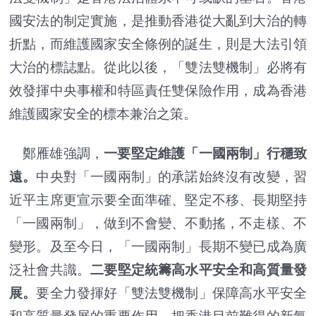
國安法的制定實施，是推動香港從大亂到大治的轉
折點，而維護國家安全條例的誕生，則是大法引領
大治的標誌點。從此以後，「雙法雙機制」必將有
效發揮中央事權和特區責任雙保險作用，成為香港
維護國家安全的標本兼治之策。
鄭雁雄強調，
一要堅定維護「一國兩制」行穩致
遠。
中央對「一國兩制」的承諾始終沒有改變，習
近平主席更宣示要全面準確、堅定不移、長期堅持
「一國兩制」，做到不會變、不動搖，不走樣、不
變形。及至今日，「一國兩制」長期不變已成為廣
泛社會共識。
二要堅定統籌高水平安全和高質量發
展。
要全力發揮好「雙法雙機制」保障高水平安全