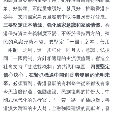
和高質量發展的重要作用，把香港目前難得的新氣
象、好勢頭、正能量維護好、發展好，推動香港在
參與、支持國家高質量發展中取得自身更好發展。
三要堅定正本清源、強化國家意識和家國情懷。
香
港保持資本主義制度不變，不等於保持西方的、殖
民的意識形態不變。要堅定「一國」之本，善用
「兩制」之利，進一步強化「同舟人」意識，弘揚
同「一國兩制」方針相適應的主流價值觀，營造全
社會支持「雙法雙機制」的共識和氛圍。
四要堅定
信心決心，在緊抓機遇中開創香港發展的光明未
來。
必須看到，香港發展的有利條件從來都沒有像
今天這麼好過，強國建設、民族復興的持份人，中
國式現代化的先行官，「一帶一路」的橋頭堡，粵
港澳大灣區的主人翁，金融強國建設的貢獻者，發