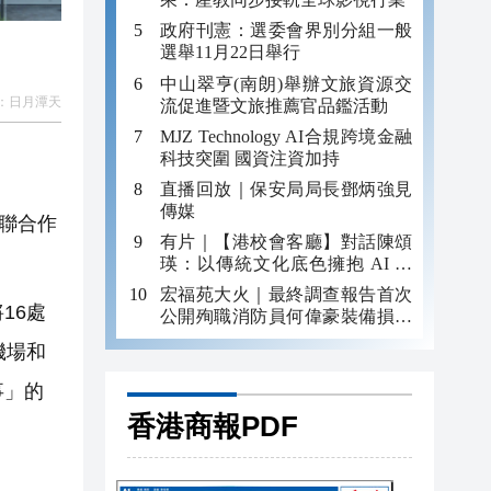
政府刊憲：選委會界別分組一般
選舉11月22日舉行
中山翠亨(南朗)舉辦文旅資源交
：
日月潭天
流促進暨文旅推薦官品鑑活動
MJZ Technology AI合規跨境金融
科技突圍 國資注資加持
直播回放｜保安局局長鄧炳強見
傳媒
聯合作
有片｜【港校會客廳】對話陳頌
瑛：以傳統文化底色擁抱 AI 藝
術新發展
宏福苑大火｜最終調查報告首次
16處
公開殉職消防員何偉豪裝備損毀
照片
機場和
事」的
香港商報PDF