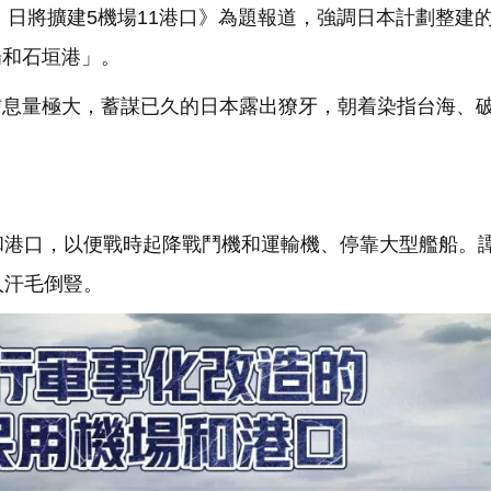
 日將擴建5機場11港口》為題報道，強調日本計劃整建
場和石垣港」。
信息量極大，蓄謀已久的日本露出獠牙，朝着染指台海、
和港口，以便戰時起降戰鬥機和運輸機、停靠大型艦船。
人汗毛倒豎。