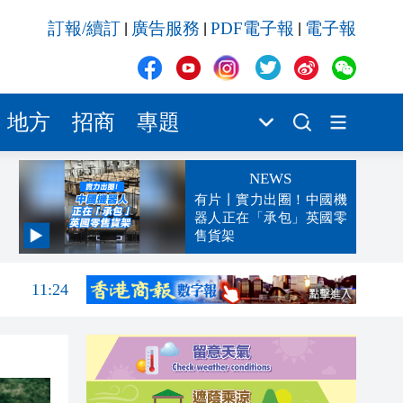
訂報/續訂
廣告服務
PDF電子報
電子報
|
|
|
地方
招商
專題
NEWS
有片丨實力出圈！中國機
器人正在「承包」英國零
售貨架
11:28
11:24
11:19
11:11
11:10