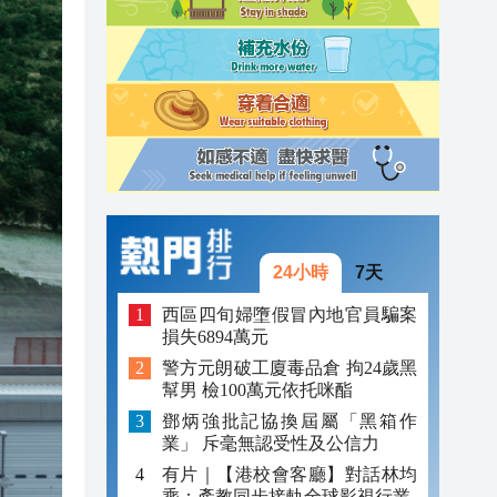
11:03
10:53
10:44
24小時
7天
西區四旬婦墮假冒內地官員騙案
損失6894萬元
警方元朗破工廈毒品倉 拘24歲黑
幫男 檢100萬元依托咪酯
鄧炳強批記協換屆屬「黑箱作
業」 斥毫無認受性及公信力
有片｜【港校會客廳】對話林均
乘：產教同步接軌全球影視行業