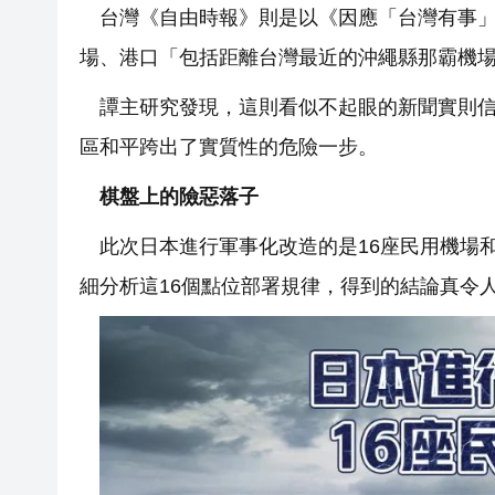
台灣《自由時報》則是以《因應「台灣有事」
場、港口「包括距離台灣最近的沖繩縣那霸機
譚主研究發現，這則看似不起眼的新聞實則
區和平跨出了實質性的危險一步。
棋盤上的險惡落子
此次日本進行軍事化改造的是16座民用機場
細分析這16個點位部署規律，得到的結論真令