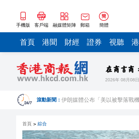
簡
手機版
客戶端
融媒體矩陣
郵箱
簡體
首頁
港聞
財經
證券
視聽
港
2026年 08月08
上半年國內居民出遊人次34.63億
伊朗媒體公布「美以被擊落戰
滾動新聞：
【名家指點】資金狂掃商業地產
首頁
綜合
>
警方青衣長發邨打擊非法街頭賭
微信新功能：可以「撤回」你