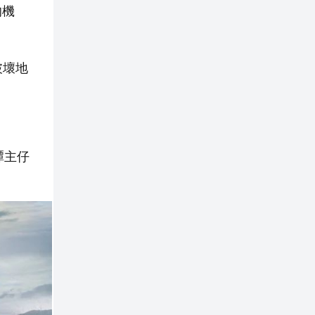
的機
破壞地
譚主仔