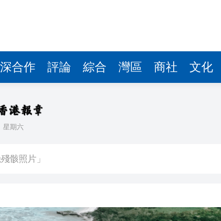
深合作
評論
綜合
灣區
商社
文化
日
星期六
 總花費3.21萬億元
機殘骸照片」
 鞏固之後能否U型反彈？
博 拘捕3名本地男
的撤回了！