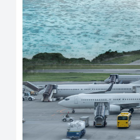
橫琴粵澳深度合作區消防救援
「來深飛」不只是路過！深圳
李根興3936萬沽北角公主大廈