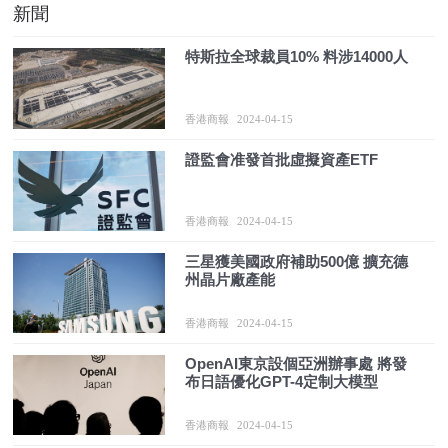
新聞
特斯拉全球裁員10% 料涉14000人
香港商報
2024-04-15
證監會准發首批虛擬資產ETF
香港商報
2024-04-15
三星獲美國政府補助500億 擴充德
州晶片廠產能
香港商報
2024-04-15
OpenAI東京設個亞洲辦事處 將發
布日語優化GPT-4定制大模型
香港商報
2024-04-15