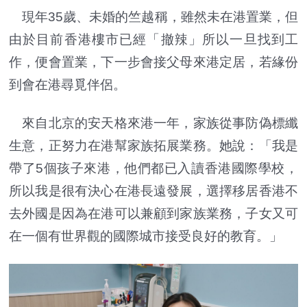
現年35歲、未婚的竺越稱，雖然未在港置業，但
由於目前香港樓市已經「撤辣」所以一旦找到工
作，便會置業，下一步會接父母來港定居，若緣份
到會在港尋覓伴侶。
來自北京的安天格來港一年，家族從事防偽標纖
生意，正努力在港幫家族拓展業務。她說：「我是
帶了5個孩子來港，他們都已入讀香港國際學校，
所以我是很有決心在港長遠發展，選擇移居香港不
去外國是因為在港可以兼顧到家族業務，子女又可
在一個有世界觀的國際城市接受良好的教育。」