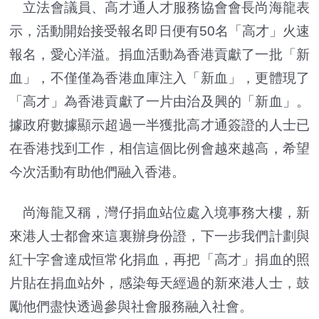
立法會議員、高才通人才服務協會會長尚海龍表
示，活動開始接受報名即日便有50名「高才」火速
報名，愛心洋溢。捐血活動為香港貢獻了一批「新
血」，不僅僅為香港血庫注入「新血」，更體現了
「高才」為香港貢獻了一片由治及興的「新血」。
據政府數據顯示超過一半獲批高才通簽證的人士已
在香港找到工作，相信這個比例會越來越高，希望
今次活動有助他們融入香港。
尚海龍又稱，灣仔捐血站位處入境事務大樓，新
來港人士都會來這裏辦身份證，下一步我們計劃與
紅十字會達成恒常化捐血，再把「高才」捐血的照
片貼在捐血站外，感染每天經過的新來港人士，鼓
勵他們盡快透過參與社會服務融入社會。