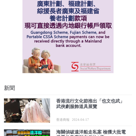
新聞
香港流行文化節推出「也文也武」
武俠劇服飾道具展覽
香港商報
2024-04-17
海關偵破遠洋船走私案 檢獲大批電