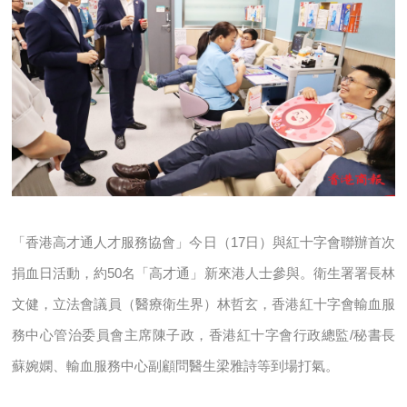
「香港高才通人才服務協會」今日（17日）與紅十字會聯辦首次
捐血日活動，約50名「高才通」新來港人士參與。衛生署署長林
文健，立法會議員（醫療衛生界）林哲玄，香港紅十字會輸血服
務中心管治委員會主席陳子政，香港紅十字會行政總監/秘書長
蘇婉嫻、輸血服務中心副顧問醫生梁雅詩等到場打氣。