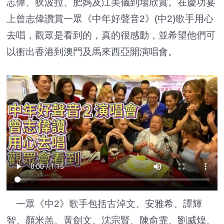
志偉、狄波拉、肥媽及江美儀到場欣賞。在慶功宴
上曾志偉讚賞一眾《中年好聲音2》(中2)歌手用心
去唱，觀眾是看到的，真的很感動，並希望他們可
以衝出香港到澳門及馬來西亞開演唱會。
一眾《中2》歌手包括古淖文、安雅希、譚輝
智、顏米羔、黃劍文、沈宗賢、陳俞霏、劉威煌、