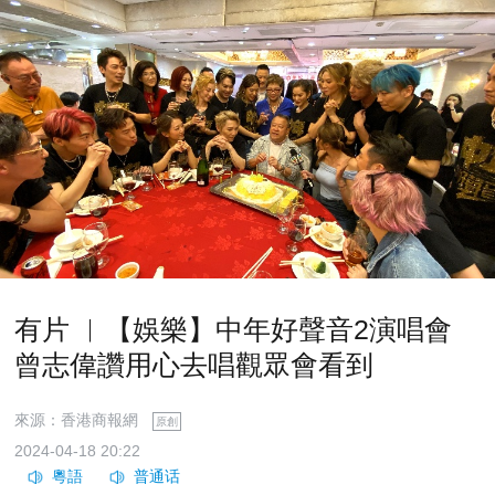
有片 ︳【娛樂】中年好聲音2演唱會
曾志偉讚用心去唱觀眾會看到
來源：香港商報網
原創
2024-04-18 20:22