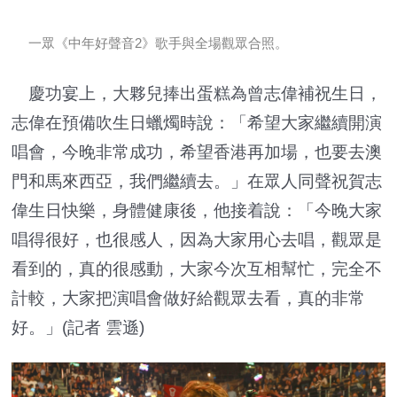
一眾《中年好聲音2》歌手與全場觀眾合照。
慶功宴上，大夥兒捧出蛋糕為曾志偉補祝生日，
志偉在預備吹生日蠟燭時說：「希望大家繼續開演
唱會，今晚非常成功，希望香港再加場，也要去澳
門和馬來西亞，我們繼續去。」在眾人同聲祝賀志
偉生日快樂，身體健康後，他接着說：「今晚大家
唱得很好，也很感人，因為大家用心去唱，觀眾是
看到的，真的很感動，大家今次互相幫忙，完全不
計較，大家把演唱會做好給觀眾去看，真的非常
好。」(記者 雲遜)