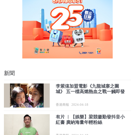
新聞
李紫僖加盟電影《九龍城寨之圍
城》 五一檔高燃熱血之戰一觸即發
香港商報
2024-04-18
有片 ︳【娛樂】梁競徽勤發抖音小
紅書 廣納海量年輕粉絲