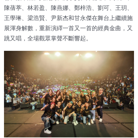
陳蒨葶、林若盈、陳燕娜、鄭梓浩、劉可、王玥、
王學琳、梁浩賢、尹新杰和甘永傑在舞台上繼續施
展渾身解數，重新演繹一首又一首的經典金曲，又
跳又唱，全場觀眾掌聲不斷響起。