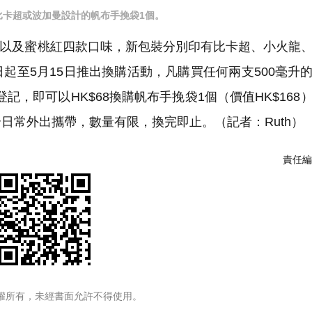
比卡超或波加曼設計的帆布手挽袋1個。
以及蜜桃紅四款口味，新包裝分別印有比卡超、小火龍
起至5月15日推出換購活動，凡購買任何兩支500毫升
zjGDO登記，即可以HK$68換購帆布手挽袋1個（價值HK$16
日常外出攜帶，數量有限，換完即止。（記者：Ruth）
責任編
權所有，未經書面允許不得使用。