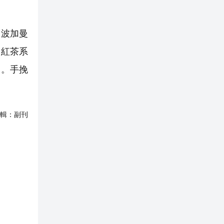
、波加曼
的紅茶系
8）。手挽
輯：
副刊