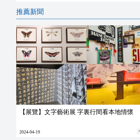
推薦新聞
【展覽】文字藝術展 字裏行間看本地情懷
2024-04-19