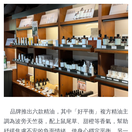
品牌推出六款精油，其中「好平衡」複方精油主
調為波旁天竺葵，配上鼠尾草、甜橙等香氣，幫助
紓緩焦慮不安的負面情緒，使身心穩定平衡。另一