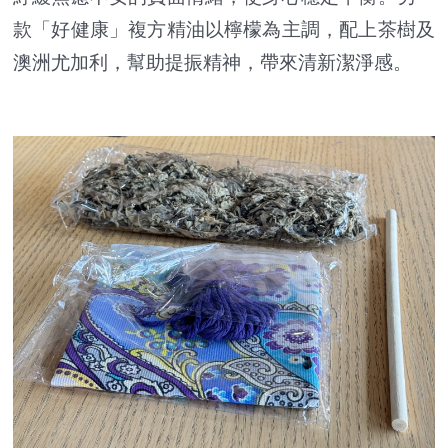
款「好健康」複方精油以檸檬為主調，配上茶樹及
澳洲尤加利，幫助提振精神，帶來清新潔淨感。