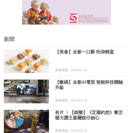
新聞
【美食】全新一口酥 吃得輕盈
香港商報
2024-04-20
【數碼】全新AI電視 智能科技體驗
升級
香港商報
2024-04-19
有片 ︳【娛樂】《芷珊約您》黎芷
珊大讚王嘉爾靚仔細心
香港商報
2024-04-19