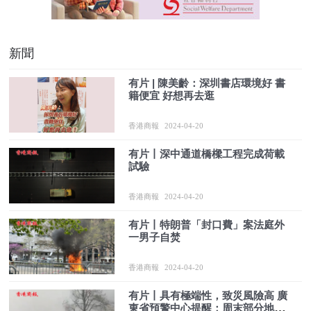
新聞
有片 | 陳美齡：深圳書店環境好 書
籍便宜 好想再去逛
香港商報
2024-04-20
有片丨深中通道橋樑工程完成荷載
試驗
香港商報
2024-04-20
有片丨特朗普「封口費」案法庭外
一男子自焚
香港商報
2024-04-20
有片丨具有極端性，致災風險高 廣
東省預警中心提醒：周末部分地區