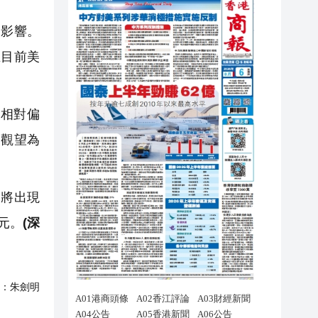
影響。
在目前美
相對偏
，觀望為
將出現
元。
(深
：
朱劍明