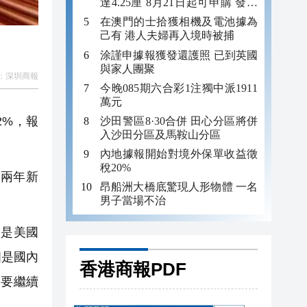
達4.25厘 8月21日起可申購 發行
金額最多550億
在澳門的士拾獲相機及電池據為
己有 港人夫婦再入境時被捕
涂謹申據報獲發還護照 已到英國
與家人團聚
：
深圳商報
今晚085期六合彩1注獨中派1911
萬元
2%，報
沙田警區8·30合併 田心分區將併
入沙田分區及馬鞍山分區
內地據報開始對境外保單收益徵
稅20%
近兩年新
昂船洲大橋底驚現人形物體 一名
男子當場不治
是美國
四是國內
香港商報PDF
果要繼續