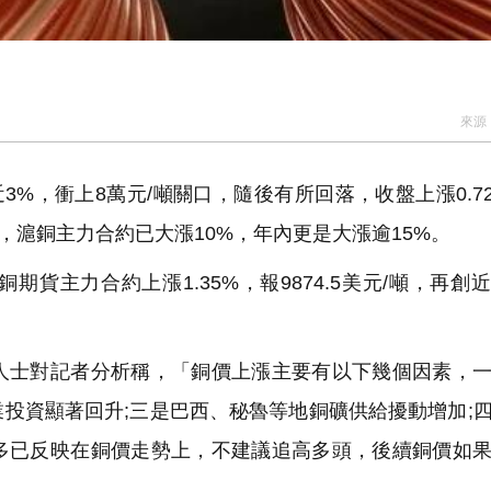
來源
%，衝上8萬元/噸關口，隨後有所回落，收盤上漲0.7
以來，滬銅主力合約已大漲10%，年內更是大漲逾15%。
主力合約上漲1.35%，報9874.5美元/噸，再創
士對記者分析稱，「銅價上漲主要有以下幾個因素，一
投資顯著回升;三是巴西、秘魯等地銅礦供給擾動增加;
多已反映在銅價走勢上，不建議追高多頭，後續銅價如