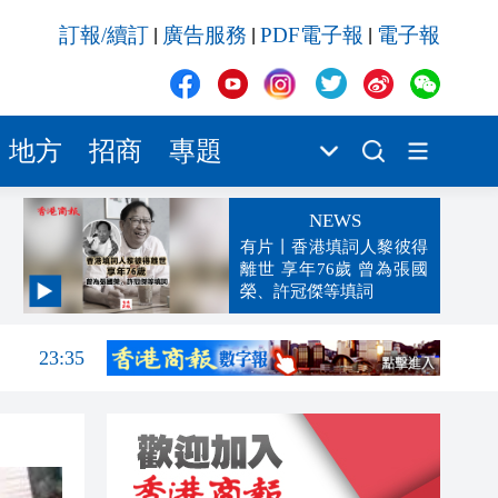
訂報/續訂
廣告服務
PDF電子報
電子報
|
|
|
地方
招商
專題
NEWS
有片丨香港填詞人黎彼得
離世 享年76歲 曾為張國
榮、許冠傑等填詞
23:38
23:35
23:17
23:12
23:12