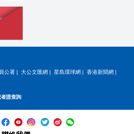
員公署
|
大公文匯網
|
星島環球網
|
香港新聞網
|
記者證查詢