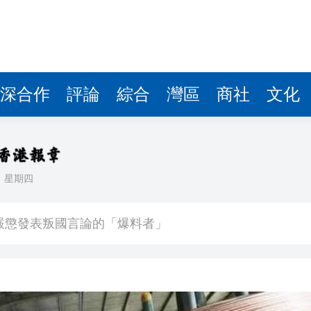
深合作
評論
綜合
灣區
商社
文化
日
星期四
件 食環署勒令關閉報警處理
嚴懲發表叛國言論的「爆料者」
點
正遇晚高峰 情況危急 鐵騎交警一路開道護送
危駕被捕