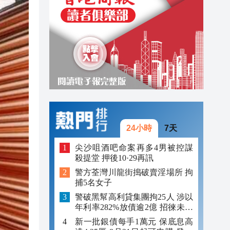
23:00
22:54
22:54
24小時
7天
尖沙咀酒吧命案再多4男被控謀
殺提堂 押後10·29再訊
警方荃灣川龍街搗破賣淫場所 拘
捕5名女子
警破黑幫高利貸集團拘25人 涉以
年利率282%放債逾2億 招徠未成
年追數
新一批銀債每手1萬元 保底息高