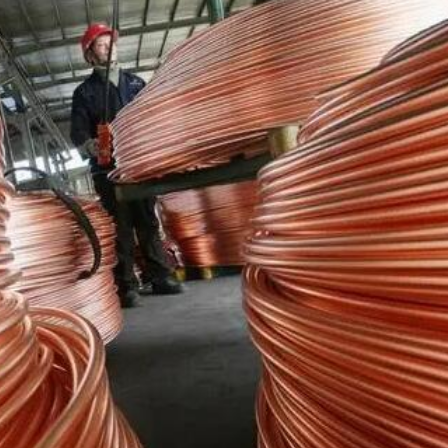
飲食正在毀掉很多老人的晚年健康
正進行腹部手術 設備劇烈晃動
品展盛大啟幕 逾百幅名家力作匯聚香江