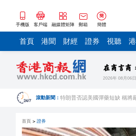
簡
手機版
客戶端
融媒體矩陣
郵箱
簡體
首頁
港聞
財經
證券
視聽
港
2026年 08月06
跑馬地私人泳池救生員涉用假證
特朗普否認美國彈藥短缺 稱將
滾動新聞：
美股觀望非農數據 道指跌逾百
首頁
證券
>
有片丨孕婦羊水破裂即將臨盆 
東涌巴士撞電單車 巴士司機涉