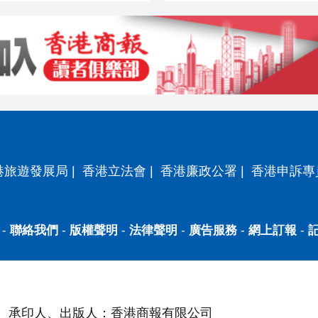
港旅遊發展局
|
香港立法會
|
香港廉政公署
|
香港申訴專
-
聯絡我們
-
版權聲明
-
法律聲明
-
廣告服務
-
網上訂報
-
承印人、出版人：香港商報有限公司