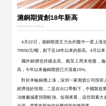
滬銅期貨創18年新高
2024-04-23 10:30:21
4月22日，滬銅期貨主力合約盤中一度上漲近3
79550元/噸，創下近18年以來的新高。4月
國外銅價也持續走高。截至上周末收盤，倫銅期貨
高，今年以來倫銅期貨已大漲逾15%。
對於本輪銅價上漲，深圳一家期貨公司投研人
經濟強於預期，二是在出口帶動下，中國製造業
冶煉廠減產預期較強。短期來看，這些因素大
大漲，需要有新的供給壓縮等刺激因素。」