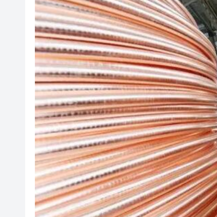
有片丨清淡不等於吃素！ 清淡
有片丨日本強震最新監控：病患
【展覽】「今朝更好看」名家作