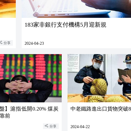
183家非銀行支付機構5月迎新規
分享
2024-04-23
盤】滬指低開0.20% 煤炭
中老鐵路進出口貨物突破8
靠前
分享
2024-04-22