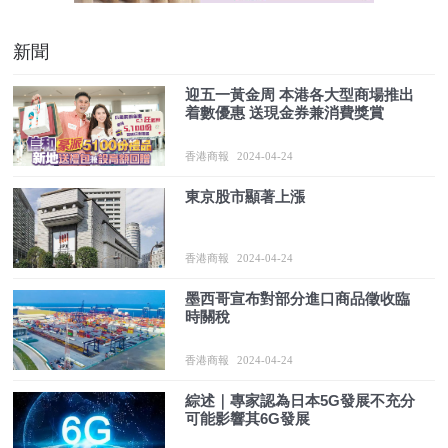
新聞
迎五一黃金周 本港各大型商場推出
着數優惠 送現金券兼消費獎賞
香港商報
2024-04-24
東京股市顯著上漲
香港商報
2024-04-24
墨西哥宣布對部分進口商品徵收臨
時關稅
香港商報
2024-04-24
綜述｜專家認為日本5G發展不充分
可能影響其6G發展