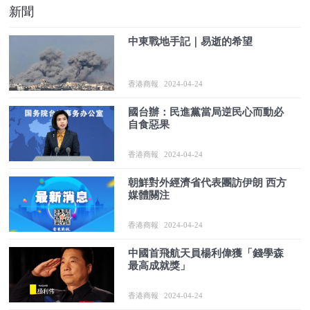
新聞
中東戰地手記｜易逝的希望
香港商報
2024-04-24
國台辦：民進黨當局逆民心而動必
自食惡果
香港商報
2024-04-24
朝鮮對外經濟省代表團訪伊朗 西方
媒體關注
香港商報
2024-04-24
中國首飛航天員楊利偉獲「錢學森
最高成就獎」
香港商報
2024-04-24