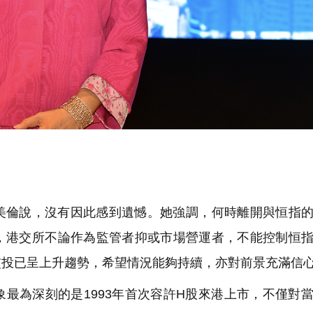
。
美倫說，沒有因此感到遺憾。她強調，何時離開與恒指
，港交所不論作為監管者抑或市場營運者，不能控制恒
交投已呈上升趨勢，希望情況能夠持續，亦對前景充滿信
最為深刻的是1993年首次容許H股來港上市，不僅對