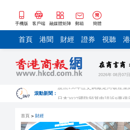
簡
手機版
客戶端
融媒體矩陣
郵箱
簡體
首頁
港聞
財經
證券
視聽
港
2026年 08月07
波黑130年歷史鋼廠走向破產重組
日本2027國防預算申請近9萬
滾動新聞：
相約深圳，見證
首頁
財經
>
美勞動力市場迅速降溫 美元指
路易斯迪亞斯轟世界波 拜仁2: