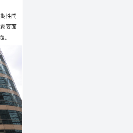
周期性問
大家要面
題。