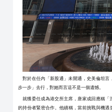
對於在任內「新股通」未開通，史美倫坦言
步一步」去行，對她而言這不是一個遺憾。
就獲委任成為港交所主席，唐家成回應稱「
的持份者緊密合作。他續稱，當前挑戰與機遇