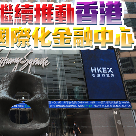
CEO王興興發聲：讓人工智能為社會服務
美聯儲減息預期升溫
年深圳體育消費嘉年華啟動