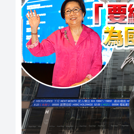
有片丨宇樹科技IPO路演現場 
美7月非農職位突轉跌2.3萬 
超多優惠產品集中上線！2026