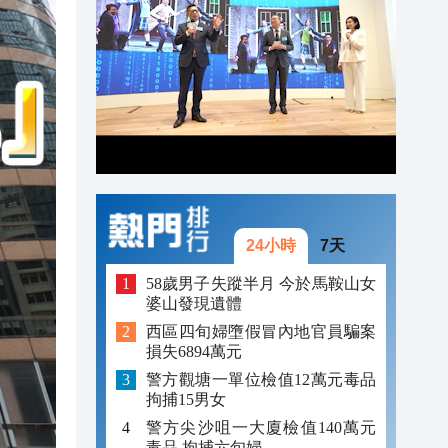
21:57
21:41
21:30
24小時
7天
58歲男子失蹤半月 今於馬鞍山女
婆山發現遺體
西區四旬婦墮假冒內地官員騙案
損失6894萬元
警方觀塘一單位檢值12萬元毒品
拘捕15男女
警方尖沙咀一大廈檢值140萬元
毒品 拘捕六旬婦