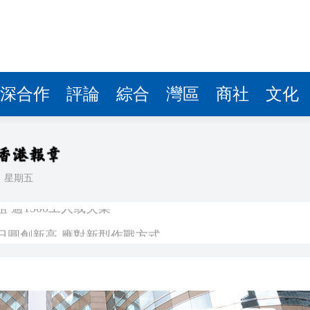
深合作
評論
綜合
灣區
商社
文化
日
星期五
 逾1500工人或失業
億日圓創新高 應對新型作戰方式
奇蹟 「熱帶雨林」文藝生態展現國際傳播力量
數跌至兩個月低位
1挫維拉