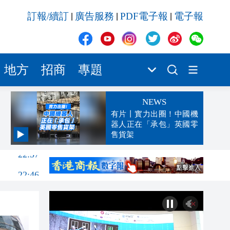
訂報/續訂
廣告服務
PDF電子報
電子報
|
|
|
地方
招商
專題
NEWS
有片丨實力出圈！中國機
器人正在「承包」英國零
售貨架
22:57
22:46
22:22
22:13
22:05