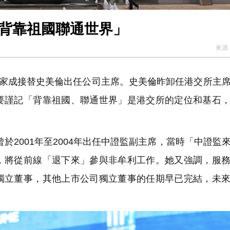
「背靠祖國聯通世界」
來源
唐家成接替史美倫出任公司主席。史美倫昨卸任港交所主
要謹記「背靠祖國、聯通世界」是港交所的定位和基石
曾於2001年至2004年出任中證監副主席，當時「中證監
，將從前線「退下來」參與非牟利工作。她又強調，服
獨立董事，其他上市公司獨立董事的任期早已完結，未