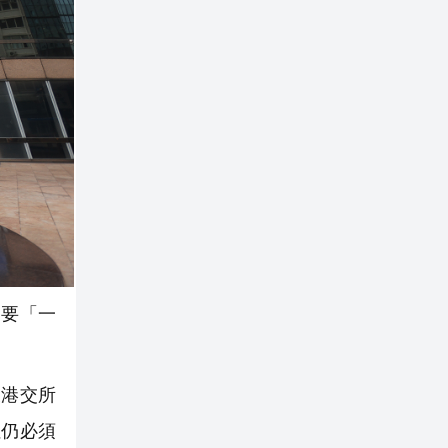
中要「一
及港交所
但仍必須