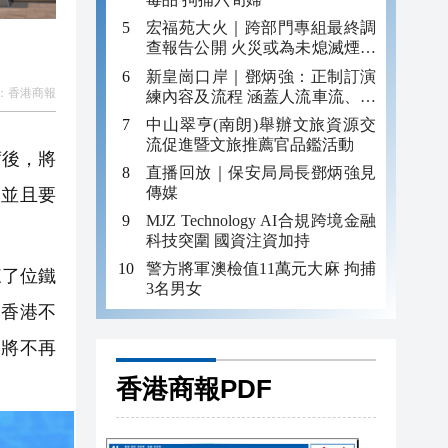
宏福苑大火｜跨部門專組最終調
查報告公開 火災或為未熄滅煙頭
引發
新皇崗口岸｜鄧炳強：正制訂演
：
香港商報
練內容及流程 涵蓋人流車流、緊
急應變等
中山翠亨(南朗)舉辦文旅資源交
流促進暨文旅推薦官品鑑活動
席後，將
直播回放｜保安局局長鄧炳強見
傳媒
，並且要
MJZ Technology AI合規跨境金融
科技突圍 國資注資加持
警方將軍澳檢值11萬元大麻 拘捕
來了位鐵
3名男女
務香港不
來將不再
香港商報PDF