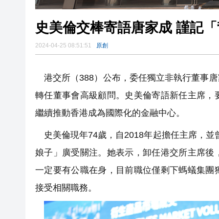
史美倫交棒寄語唐家成 謹記
2024-04-25 08:51:51
原創
港交所（388）公布，委任獨立非執行董事
轉任董事會高級顧問。史美倫寄語新任主席，
繼續推動香港成為國際化的金融中心。
史美倫現年74歲，自2018年起擔任主席，並
娘子」廣受關注。她表示，卸任港交所主席後
一定要有公職在身，目前職位僅剩下螞蟻集團
接受相關職務。