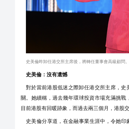
史美倫昨卸任港交所主席後，將轉任董事會高級顧問
史美倫：沒有遺憾
對於當前港股低迷之際卸任港交所主席，史
關。她續稱，過去幾年環球投資市場充滿挑戰
目前港股有回暖跡象，而過去兩三個月，港股
史美倫分享道，在金融事業生涯中，令她印象