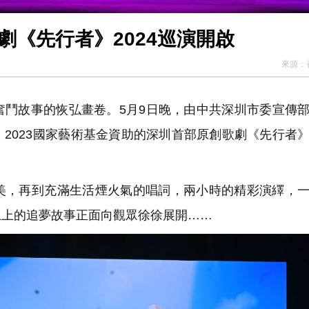
劇《先行者》2024巡演開啟
來源：
鬥故事的恢弘畫卷。5月9日晚，由中共深圳市委宣傳
2023國家藝術基金資助的深圳首部原創歌劇《先行者
，再到充滿生活煙火氣的唱詞，兩小時的精彩演繹，一
土上的追夢故事正面向觀眾徐徐展開……