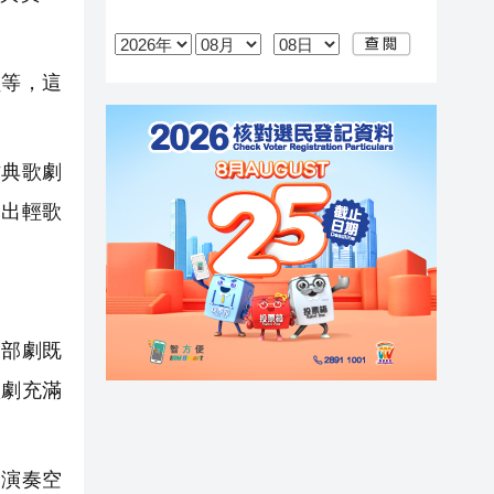
等，這
典歌劇
露出輕歌
部劇既
歌劇充滿
演奏空