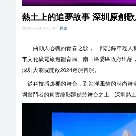
熱土上的追夢故事 深圳原創歌
2024-05-14 14:06:12
原創
一曲動人心魄的青春之歌，一部記錄年輕人奮
市文化廣電旅遊體育局、南山區委區政府出品，
深圳大劇院開啟2024巡演首演。
從科技感爆棚的舞台，到海洋風情的時尚舞美
圳奮鬥者的真實縮影躍然於舞台之上，深圳熱