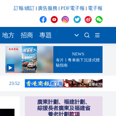
訂報/續訂
廣告服務
PDF電子報
電子報
|
|
|
地方
招商
專題
NEWS
有片丨粵車南下沉浸式體
驗指南
00:07
23:52
23:32
23:27
23:13