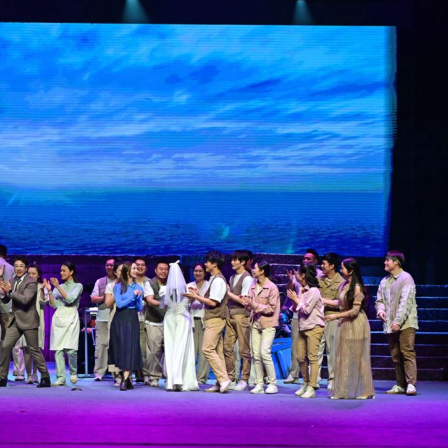
，在湖光山色間大飽「口福+眼福」
河源
唱協會第19屆合唱節在中山啟幕