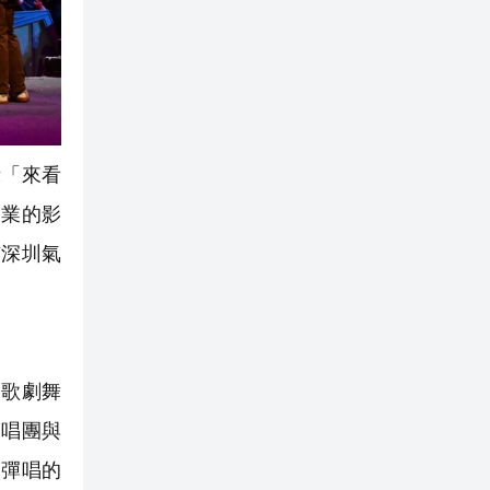
「來看
創業的影
有深圳氣
歌劇舞
合唱團與
間彈唱的