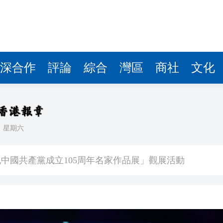
深合作
評論
綜合
灣區
商社
文化
日
星期六
演唱會兩度喊話生日快樂 隔空撒糖
中國共產黨成立105周年名家作品展」觀展活動
其對中日關係處理不當
》謝票場 親切揮手力挺兒子
馬尾配白T 美麗明豔