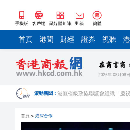
簡
手機版
客戶端
融媒體矩陣
郵箱
簡體
首頁
港聞
財經
證券
視聽
港
2026年 08月08
有片丨王菲迎57歲生日 謝霆鋒
港區省級政協聯誼會組織「慶祝
滾動新聞：
日本前首相撰文批高市早苗 指
首頁
港深合作
>
有片丨星爺媽咪現身《功夫女足
有片丨迪麗熱巴驚喜現身香港 高