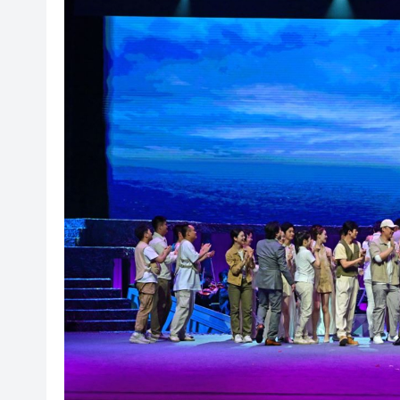
超萬名「嘗鮮客」赴河源萬綠湖
央媒省媒灣區媒體採風團走進
107支隊伍，持續5日，中國合