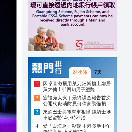
23:06
23:05
22:51
24小時
7天
因噪音滋擾用菜刀狂斬樓上鄰居
黃大仙上邨四旬男子墮斃
宏福苑大火｜最終調查報告首次
公開殉職消防員何偉豪裝備損毀
照片
東涌巴士與電單車相撞 鐵騎士捲
車底留醫14小時不治
受「白海豚」影響 本港多地中午
錄得高溫 上水達37度