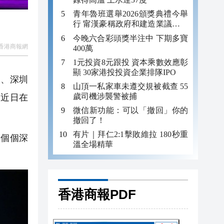
青年魯班選舉2026頒獎典禮今舉
行 甯漢豪稱政府和建造業議會做
好培訓工作
今晚六合彩頭獎半注中 下期多寶
香港商報網
400萬
1元投資8元跟投 資本乘數效應彰
顯 30家港投投資企業排隊IPO
部、深圳
山頂一私家車未遵交規被截查 55
歲司機涉襲警被捕
》近日在
微信新功能：可以「撤回」你的
撤回了！
有片｜拜仁2:1擊敗維拉 180秒重
個個深
溫全場精華
香港商報PDF