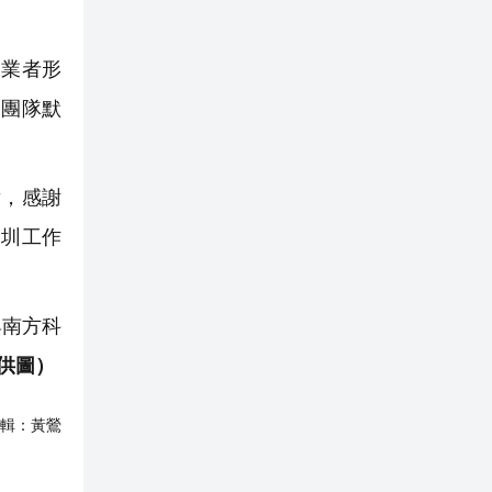
業者形
和團隊默
，感謝
深圳工作
與南方科
方供圖）
輯：
黃鶯