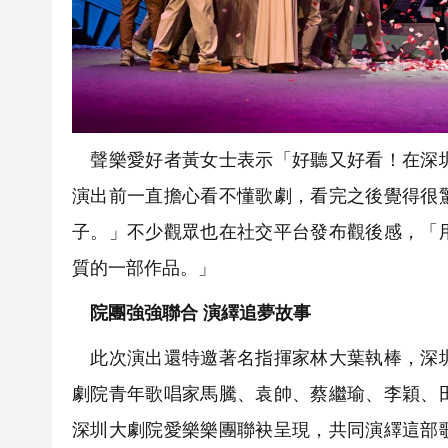
聲樂愛好者黃女士表示「好聽又好看！在深圳
演出前一直擔心看不懂歌劇，看完之後覺得很
子。」不少觀眾也在社交平台發布觀後感，「
質的一部作品。」
院團強強聯合 演繹追夢故事
此次演出還特邀著名指揮家林大葉執棒，深圳
劇院青年歌唱家馬騰、袁帥、蔡繼瑜、李穎、
深圳大劇院愛樂樂團聯袂呈現，共同演繹這部