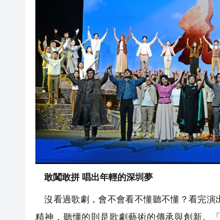
敢闖敢拼 唱出年輕的深圳夢
沒看過歌劇，會不會看不懂聽不懂？看完演出
精神，聽懂的則是歌劇藝術的傳承與創新。「