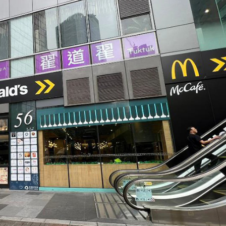
內地男被判囚6月
局AI Agent與行銷科技SaaS賽道
900點整數關