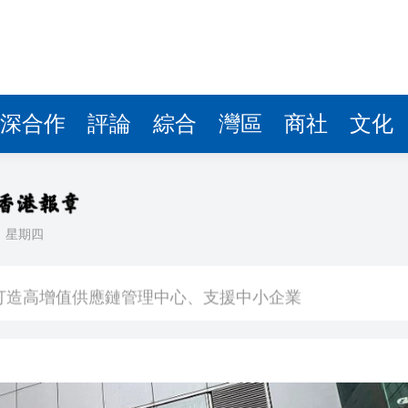
深合作
評論
綜合
灣區
商社
文化
日
星期四
流一次集齊 誰的DNA動了？
打造高增值供應鏈管理中心、支援中小企業
亡2人失聯
漲租逼搬」！ 喜鵲娛樂回應
奇 為何看不見事實？