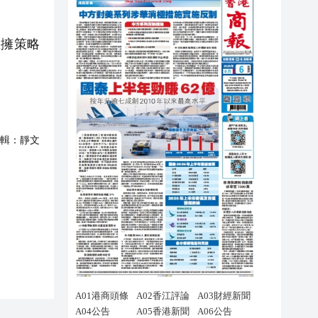
擁策略
輯：
靜文