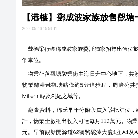
【港樓】鄧成波家族放售觀塘
2024-05-16 15:59:11
戴德梁行獲鄧成波家族委託獨家招標出售位於觀
個車位。
物業坐落觀塘駿業街中海日升中心地下，共涉及
物業離港鐵觀塘站僅約5分鐘步程，周邊公共交通網
Millennity及創紀之城等。
翻查資料，鄧氐早年分階段買入該批舖位，總
計，物業全數租出收入可達每月112萬元。物業指
元。早前觀塘開源道62號駱駝漆大廈1座A1及A