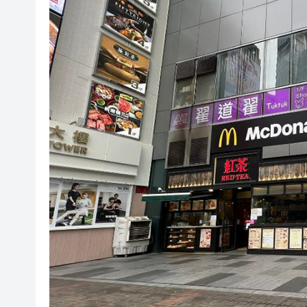
攜逾3萬支未完稅香煙抵港 六旬
一如互動設2億美元產業基金 深度布
【A股收評】滬指漲0.57%站上3