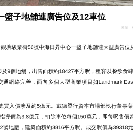
一籃子地舖連廣告位及12車位
來源：
塘駿業街56號中海日昇中心一籃子地舖連大型廣告位及
9個地舖，出售面積約18427平方呎，租客以餐飲食
絡完善，面向多個大型商業項目如Landmark East
買入價涉及約5億元。戴德梁行資本市場部執行董事葉
導價為3.8億元，扣除車位每個150萬元，即每呎售價為1
2號地廠，建築面積約3816平方呎。成交呎價為39318