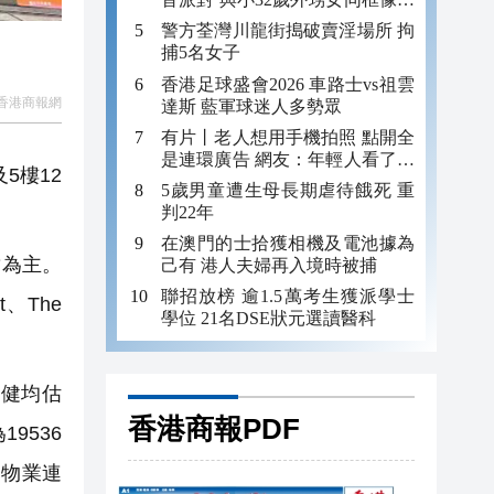
妹
警方荃灣川龍街搗破賣淫場所 拘
捕5名女子
香港足球盛會2026 車路士vs祖雲
香港商報網
達斯 藍軍球迷人多勢眾
有片丨老人想用手機拍照 點開全
是連環廣告 網友：年輕人看了都
5樓12
迷糊 何況老年人
5歲男童遭生母長期虐待餓死 重
判22年
在澳門的士拾獲相機及電池據為
肆為主。
己有 港人夫婦再入境時被捕
聯招放榜 逾1.5萬考生獲派學士
、The
學位 21名DSE狀元選讀醫科
健均估
香港商報PDF
9536
元物業連