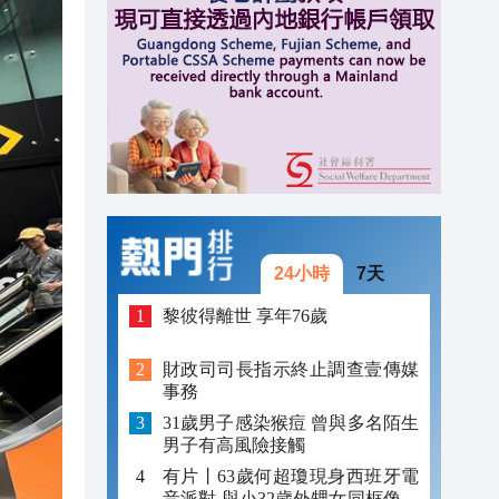
15:30
15:15
15:09
24小時
7天
黎彼得離世 享年76歲
財政司司長指示終止調查壹傳媒
事務
31歲男子感染猴痘 曾與多名陌生
男子有高風險接觸
有片丨63歲何超瓊現身西班牙電
音派對 與小32歲外甥女同框像姐