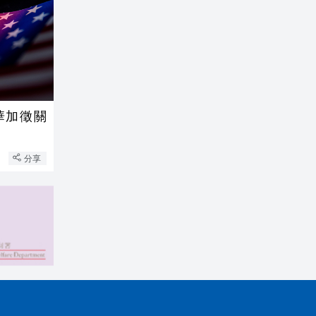
華加徵關
分享