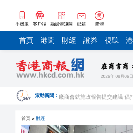
簡
手機版
客戶端
融媒體矩陣
郵箱
簡體
首頁
港聞
財經
證券
視聽
港
2026年 08月06
有片丨8月香港打卡指南 三大頂
廠商會就施政報告提交建議 倡
滾動新聞：
陝西柞水縣突發泥石流 致1人死
首頁
財經
>
蕭敬騰日料店曝租約糾紛，「遭
【來論】聲稱「熱愛香港」的羅