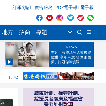
訂報/續訂
廣告服務
PDF電子報
電子報
|
|
|
地方
招商
專題
NEWS
有片丨香港填詞人黎彼得
離世 享年76歲 曾為張國
榮、許冠傑等填詞
15:47
15:42
15:42
15:39
15:32