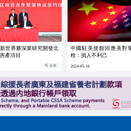
】新世界夥深業研究開發北
中國駐美使館回應美對
房產項目
稅：損人不利己
分享
2024-05-16