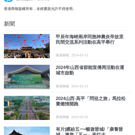
香港商報版權所有，未經書面允許不得使用。
新聞
甲辰年海峽兩岸同胞神農炎帝故里
民間交流系列活動在高平舉行
香港商報
2024-05-15
2024年山西省節能宣傳周活動在運
城市啟動
香港商報
2024-05-13
2024山西·高平「問祖之旅」馬拉松
賽燃情開跑
香港商報
2024-05-05
有片|繽紛五一•暢遊晉城/「康養晉
城」邀您「五一」來打卡