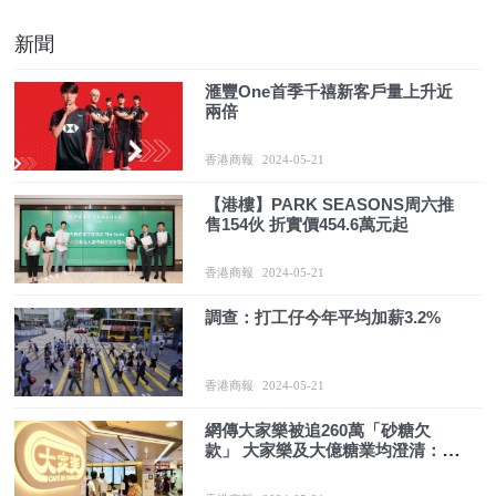
新聞
滙豐One首季千禧新客戶量上升近
兩倍
香港商報
2024-05-21
【港樓】PARK SEASONS周六推
售154伙 折實價454.6萬元起
香港商報
2024-05-21
調查：打工仔今年平均加薪3.2%
香港商報
2024-05-21
網傳大家樂被追260萬「砂糖欠
款」 大家樂及大億糖業均澄清：純
屬偽造 已報警處理