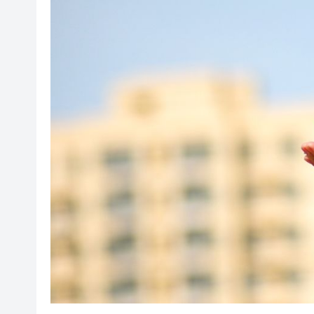
香港女中國書畫家協會會員作
有片丨墨西哥街頭一網紅直播時
有片〡壽司店雪糕「抹」櫃邊 