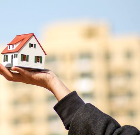
品展開幕
遭槍擊爆頭 當場斃命！
網民：做咩偷食我杯雪糕