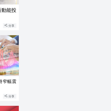
 新動能投
分享
持窄幅震
分享