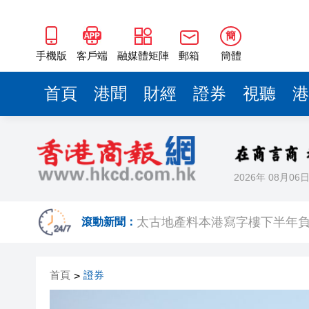
簡
手機版
客戶端
融媒體矩陣
郵箱
簡體
首頁
港聞
財經
證券
視聽
港
2026年 08月06
有片丨新蒲崗唐樓樓梯間驚現群
太古地產料本港寫字樓下半年負
滾動新聞：
【港商觀察】 金融機構搶灘跨
首頁
證券
>
有片丨中大公布未來五年策略計
涉詐騙投資者逾4億日圓 兩時任