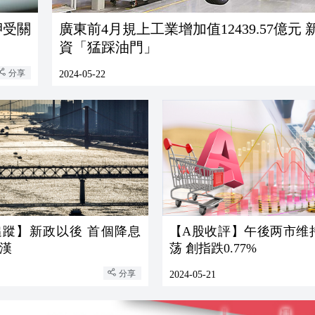
押受關
廣東前4月規上工業增加值12439.57億元
資「猛踩油門」
分享
2024-05-22
】新政以後 首個降息
【A股收評】午後两市维
漢
荡 創指跌0.77%
分享
2024-05-21