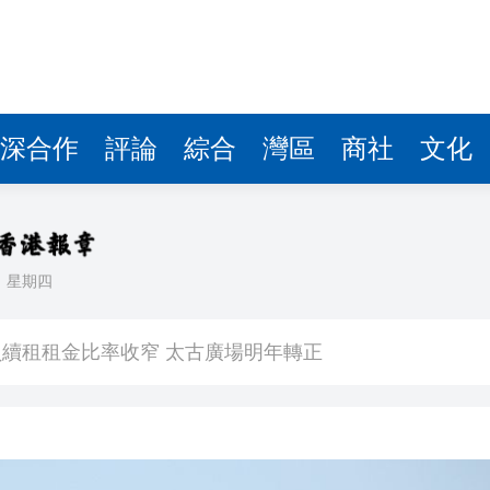
深合作
評論
綜合
灣區
商社
文化
日
星期四
鼠亂舞 網友調侃是「新蒲崗老鼠樂園」
續租租金比率收窄 太古廣場明年轉正
境金服
劃 建研究生專屬書院 提升學習體驗
銀行經理判囚3年