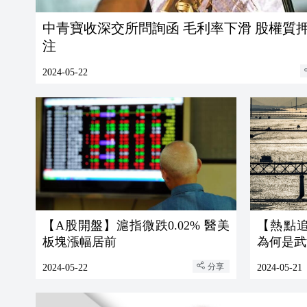
中青寶收深交所問詢函 毛利率下滑 股權質
注
2024-05-22
【A股開盤】滬指微跌0.02% 醫美
【熱點追蹤
板塊漲幅居前
為何是武
分享
2024-05-22
2024-05-21