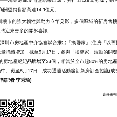
—鴻榮源胤璇開盤結果出爐，共推出129套房源，銷售
開盤銷售額高達14.9億元。
樓市的強大韌性與動力立竿見影，多個區域的新房售樓
還將迎來更多的開盤喜訊。
深圳市房地產中介協會聯合推出「換馨家」(住房「以舊
量持續增加，截至5月17日，參與「換馨家」活動的開
動的房地產經紀品牌增至33個，相當於全市超80%的房地
動中。截至5月17日，成功通過活動簽訂新房訂金協議(成交
商報記者 李秀瑜)
責任編輯