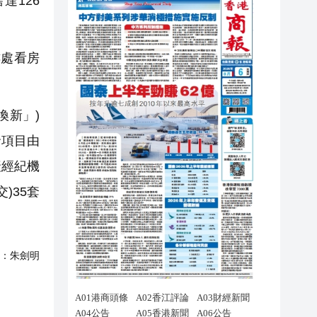
達126
處看房
換新」)
發項目由
產經紀機
)35套
：
朱劍明