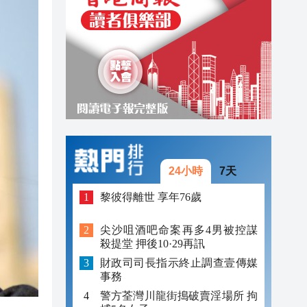
18:15
18:06
18:05
24小時
7天
黎彼得離世 享年76歲
尖沙咀酒吧命案再多4男被控謀
殺提堂 押後10·29再訊
財政司司長指示終止調查壹傳媒
事務
警方荃灣川龍街搗破賣淫場所 拘