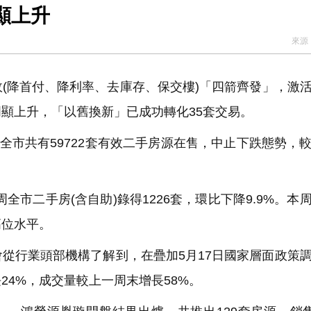
顯上升
來源
(降首付、降利率、去庫存、保交樓)「四箭齊發」，激
顯上升，「以舊換新」已成功轉化35套交易。
全市共有59722套有效二手房源在售，中止下跌態勢，
全市二手房(含自助)錄得1226套，環比下降9.9%。本
高位水平。
從行業頭部機構了解到，在疊加5月17日國家層面政策
4%，成交量較上一周末增長58%。