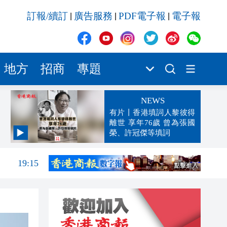
訂報/續訂
廣告服務
PDF電子報
電子報
|
|
|
地方
招商
專題
NEWS
有片丨香港填詞人黎彼得
離世 享年76歲 曾為張國
榮、許冠傑等填詞
19:33
19:15
18:42
18:18
18:16