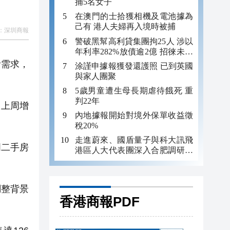
捕5名女子
在澳門的士拾獲相機及電池據為
己有 港人夫婦再入境時被捕
：
深圳商報
警破黑幫高利貸集團拘25人 涉以
年利率282%放債逾2億 招徠未成
年追數
活需求，
涂謹申據報獲發還護照 已到英國
與家人團聚
5歲男童遭生母長期虐待餓死 重
判22年
較上周增
內地據報開始對境外保單收益徵
稅20%
走進蔚來、國盾量子與科大訊飛
周二手房
港區人大代表團深入合肥調研科
創成果
調整背景
香港商報PDF