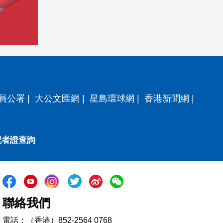
員公署
|
大公文匯網
|
星島環球網
|
香港新聞網
|
記者證查詢
聯絡我們
電話：（香港）852-2564 0768