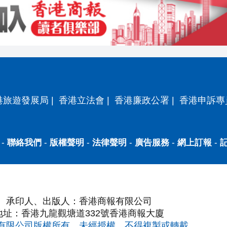
港旅遊發展局
|
香港立法會
|
香港廉政公署
|
香港申訴專
-
聯絡我們
-
版權聲明
-
法律聲明
-
廣告服務
-
網上訂報
-
承印人、出版人：香港商報有限公司
地址：香港九龍觀塘道332號香港商報大廈
有限公司版權所有，未經授權，不得複製或轉載。