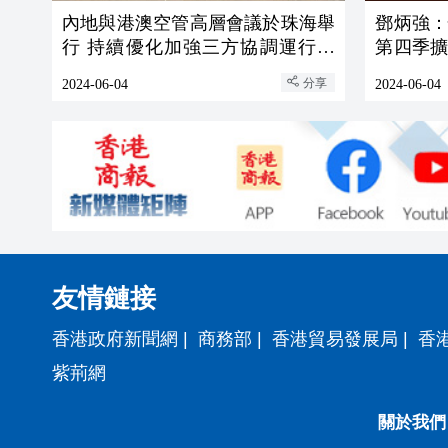
內地與港澳空管高層會議於珠海舉
鄧炳強
行 持續優化加強三方協調運行機
第四季
制
士
分享
2024-06-04
2024-06-04
友情鏈接
香港政府新聞網
|
商務部
|
香港貿易發展局
|
香
紫荊網
關於我們