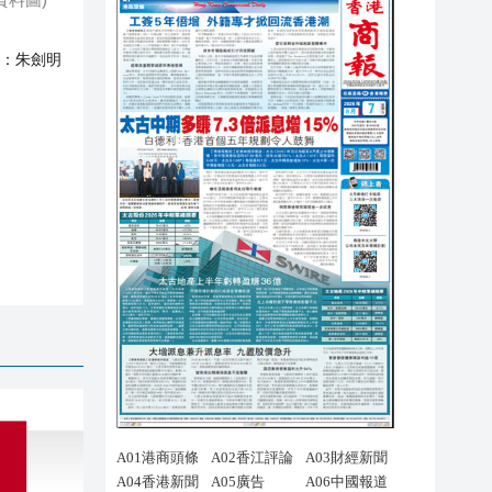
：
朱劍明