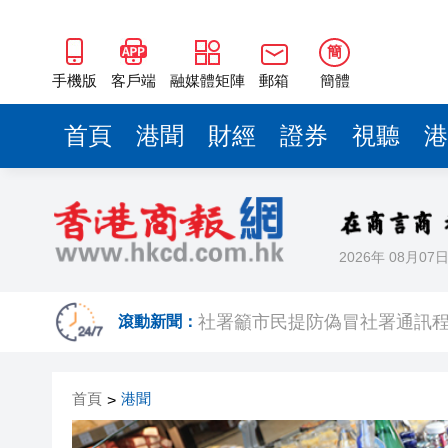
簡
手機版
客戶端
融媒體矩陣
郵箱
簡體
首頁
港聞
財經
證券
視聽
港
2026年 08月07
入境處反非法勞工行動拘12人
滾動新聞：
社署籲市民提防偽冒社署通訊
李家超：鼓勵保險業開發跨境產
首頁
港聞
>
車路士主帥星