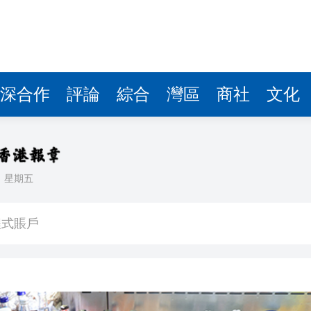
深合作
評論
綜合
灣區
商社
文化
日
星期五
程式賬戶
品 便利灣區居民
將粉嶺揮桿 為香港行畫圓滿句號