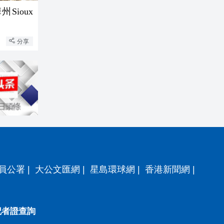
Sioux
分享
員公署
|
大公文匯網
|
星島環球網
|
香港新聞網
|
記者證查詢