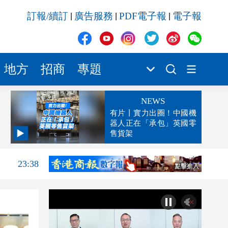
訂報/續訂
廣告服務
PDF電子報
電子報
|
|
|
地方
招商
專題
NEWS
有片丨實力出圈！中國機
器人正在「承包」英國零
售貨架
23:45
23:38
23:29
23:21