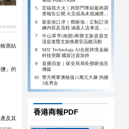
宏福苑大火｜跨部門專組最終調
查報告公開 火災或為未熄滅煙頭
引發
新皇崗口岸｜鄧炳強：正制訂演
香港商報網
練內容及流程 涵蓋人流車流、緊
急應變等
中山翠亨(南朗)舉辦文旅資源交
流促進暨文旅推薦官品鑑活動
平檢測結
MJZ Technology AI合規跨境金融
科技突圍 國資注資加持
直播回放｜保安局局長鄧炳強見
海鹽」的
傳媒
警方將軍澳檢值11萬元大麻 拘捕
3名男女
香港商報PDF
水產及其
資料圖)