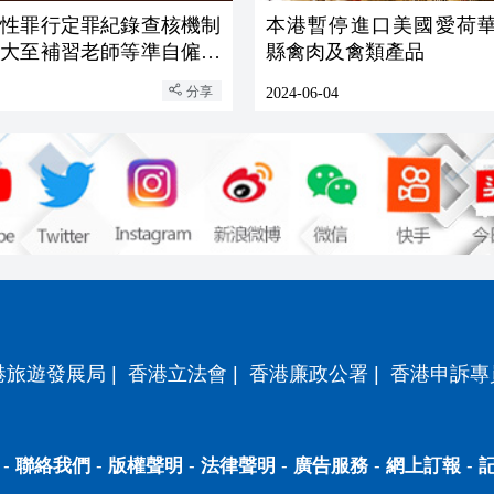
：性罪行定罪紀錄查核機制
本港暫停進口美國愛荷華州
擴大至補習老師等準自僱人
縣禽肉及禽類產品
分享
2024-06-04
港旅遊發展局
|
香港立法會
|
香港廉政公署
|
香港申訴專
-
聯絡我們
-
版權聲明
-
法律聲明
-
廣告服務
-
網上訂報
-