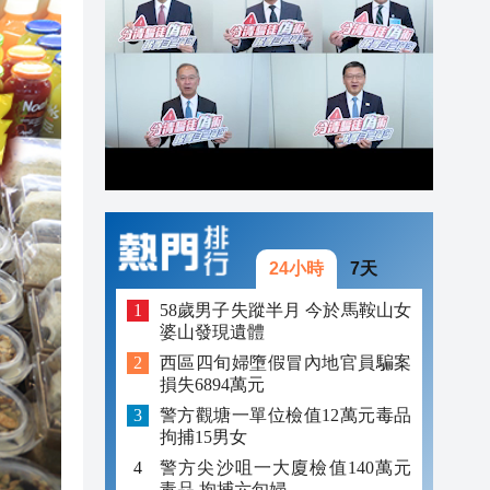
22:57
22:46
22:22
22:13
24小時
7天
58歲男子失蹤半月 今於馬鞍山女
婆山發現遺體
西區四旬婦墮假冒內地官員騙案
損失6894萬元
警方觀塘一單位檢值12萬元毒品
拘捕15男女
警方尖沙咀一大廈檢值140萬元
毒品 拘捕六旬婦