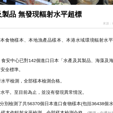
及製品 無發現輻射水平超標
來源：
日本食物樣本、本地漁產品樣本、本港水域環境輻射水
食安中心已對142個進口日本「水產及其製品、海藻及
出安全標準。
射水平檢測，全部樣本檢測合格。
水平。至目前為止，並沒有發現異常情況。
檢測了共56370個日本進口食物樣本(包括36438個
產品樣本作輻射水平檢測，全部樣本檢測合格。
(圖源：中通社