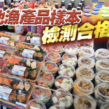
 逾1500工人或失業
億日圓創新高 應對新型作戰方式
奇蹟 「熱帶雨林」文藝生態展現國際傳播力量
數跌至兩個月低位