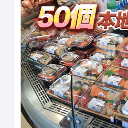
波黑130年歷史鋼廠走向破產重組
日本2027國防預算申請近9萬
相約深圳，見證
美勞動力市場迅速降溫 美元指