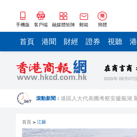
簡
手機版
客戶端
融媒體矩陣
郵箱
簡體
首頁
港聞
財經
證券
視聽
港
2026年 08月07
港產AI餐飲服務系統 機場首度
港區人大代表團考察安徽蕪湖 
滾動新聞：
從批評鮑威爾到頻繁致電沃什 
首頁
江蘇
>
從單一產品出口到系統性輸出 
黃金牛市回來了？ 瑞銀估金價明