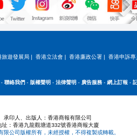
港旅遊發展局
|
香港立法會
|
香港廉政公署
|
香港申訴專
-
聯絡我們
-
版權聲明
-
法律聲明
-
廣告服務
-
網上訂報
-
承印人、出版人：香港商報有限公司
地址：香港九龍觀塘道332號香港商報大廈
有限公司版權所有，未經授權，不得複製或轉載。