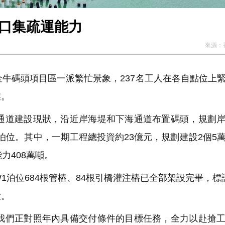
港口集疏運能力
來源：
牛碼頭項目區一派繁忙景象，237名工人在各自點位上
業。
道建設現狀，沿近岸海堤和下海通道布置碼頭，規劃岸
貨泊位。其中，一期工程總投資約23億元，規劃建設2個5
力408萬噸。
泊位684根管樁、84根引橋灌注樁已全部架設完畢，標
段。
們正對照年內具備交付條件的目標任務，全力以赴搶工