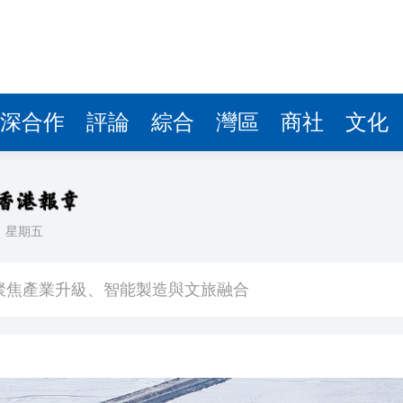
深合作
評論
綜合
灣區
商社
文化
日
星期五
登場
聚焦產業升級、智能製造與文旅融合
特朗普對美聯儲影響力再受關注
寧德時代全球化布局進入收穫期
年上半年升回5000美元