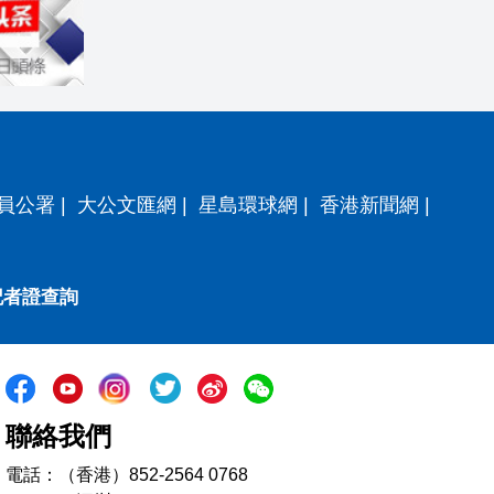
員公署
|
大公文匯網
|
星島環球網
|
香港新聞網
|
記者證查詢
聯絡我們
電話：（香港）852-2564 0768