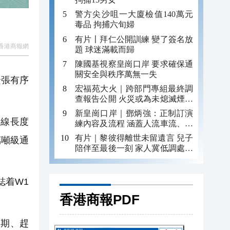
警方尖沙咀一大廈檢值140萬元
毒品 拘捕六旬婦
有片〡拜仁公開訓練 變了簽名放
香港商報網
題 球迷滿載而歸
陳國基視察皇崗口岸 要求確保通
關安全與秩序萬無一失
緊張有序
宏福苑大火｜跨部門專組最終調
查報告公開 火災或為未熄滅煙頭
引發
新皇崗口岸｜鄧炳強：正制訂演
線長度
練內容及流程 涵蓋人流車流、緊
急應變等
有片｜黎彼得離世未留遺言 兒子
萬噸級通
陪伴至最後一刻 家人冀低調處理
後事
誌着W1
香港商報PDF
期、趕