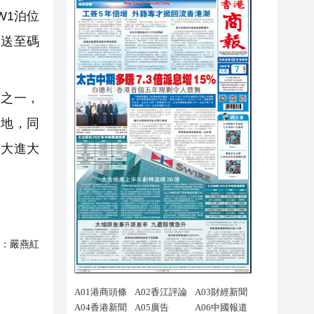
W1泊位
」送至碼
之一，
落地，同
「大進大
：
嚴燕紅