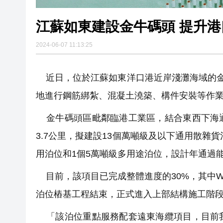
江蘇如東建設金牛碼頭 提升
2024-06-07 11:13:25
近日，位於江蘇如東洋口港近岸淺灘海域的金
地進行鋼筋綁紮、混凝土澆築、構件安裝等作
金牛碼頭區毗鄰臨港工業區，結合東西下海通
3.7公里，擬建設13個萬噸級及以下通用散雜
用泊位和1個5萬噸級多用途泊位，設計年通過能
目前，該項目已完成整體進度的30%，其中W1
泊位樁基工程結束，正式進入上部結構施工階
「該泊位重點服務配套遠東海纜項目，目前我