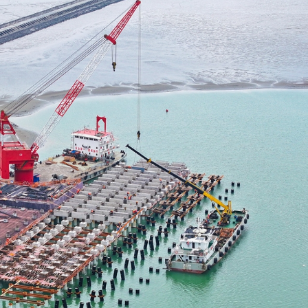
順差連續三個月破千億美元
科宴菜單盡顯心思 台前幕後不捨合影
跨境金融科技突圍 國資注資加持