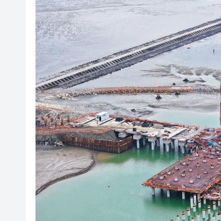
受AI及電動車帶動 中國貿易
有片丨《愛回家》迎大結局 煞
MJZ Technology AI合規