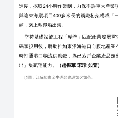
進度，採取24小時作業制，力保不誤重大產業
與遠東海纜項目400多米長的鋼鐵桁架構成
頭，乘上敷纜船出海。
堅持基礎設施工程「精準」匹配產業發展需求
碼頭投用後，將助推如東沿海港口向腹地產業
時打通港口物流供應鏈，為已落戶企業產品走
出」集疏運能力。
（趙振華 宋璟 如萱）
頂圖：江蘇如東金牛碼頭建設如火如荼。