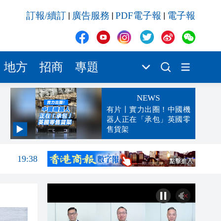
訂報/續訂
廣告服務
PDF電子報
電子報
|
|
|
地方
招商
專題
NEWS
有片丨實力出圈！中國機
器人正在「承包」英國零
售貨架
19:44
19:38
19:25
19:24
19:22