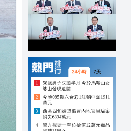
19:19
19:17
19:08
24小時
7天
58歲男子失蹤半月 今於馬鞍山女
婆山發現遺體
今晚085期六合彩1注獨中派1911
萬元
西區四旬婦墮假冒內地官員騙案
損失6894萬元
警方觀塘一單位檢值12萬元毒品
拘捕15男女