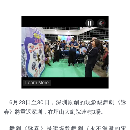
6月28日至30日，深圳原創的現象級舞劇《詠
春》將重返深圳，在坪山大劇院連演3場。
舞劇《詠春》是繼爆款舞劇《永不消逝的電