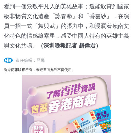
看到一個致敬平凡人的英雄故事；還能欣賞到國家
級非物質文化遺產「詠春拳」和「香雲紗」，在演
員一招一式「舞與武」的張力中，和浸潤着嶺南文
化特色的情感線索里，感受中國人特有的英雄主義
與文化共鳴。
（深圳晚報記者 趙偉君）
責任編輯：呂馨
香港商報版權所有，未經書面允許不得使用。