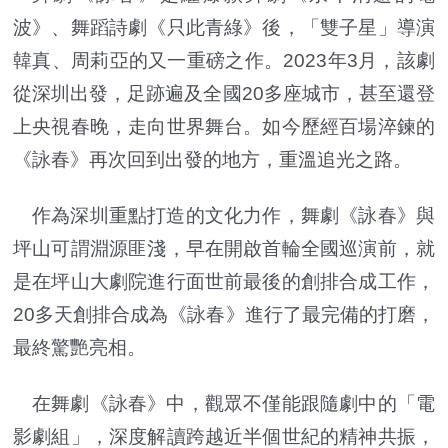
波》、舞蹈詩劇《只此青綠》後，「雙子星」導演
韓真、周莉亞的又一重磅之作。2023年3月，該劇
從深圳出發，足跡遍及全國20多座城市，甚至還登
上央視春晚，走向世界舞台。如今歷經百場淬鍊的
《詠春》再次回到出發的地方，重溫追光之路。
作為深圳重點打造的文化力作，舞劇《詠春》與
坪山可謂淵源匪淺，早在開啟首輪全國巡演前，就
是在坪山大劇院進行面世前最後的創排合成工作，
20多天創排合成為《詠春》進行了最完備的打磨，
最終驚艷亮相。
在舞劇《詠春》中，觀眾不僅能跟隨劇中的「電
影劇組」，深度解讀跨越近半個世紀的精神共振，