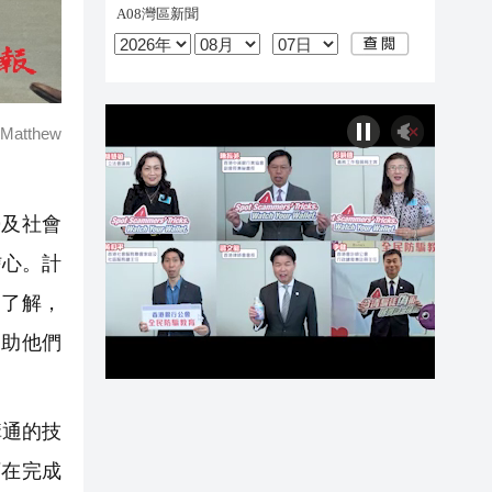
thew
勢及社會
信心。計
乏了解，
協助他們
溝通的技
可在完成