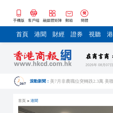
簡
手機版
客戶端
融媒體矩陣
郵箱
簡體
首頁
港聞
財經
證券
視聽
港
2026年 08月07
有片丨宇樹科技IPO路演現場 
美7月非農職位突轉跌2.3萬 
滾動新聞：
超多優惠產品集中上線！2026
首頁
港聞
>
共
有片丨港產AI餐飲服務系統 機