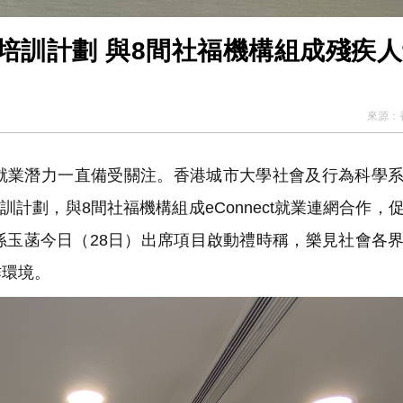
培訓計劃 與8間社福機構組成殘疾
來源：
業潛力一直備受關注。香港城市大學社會及行為科學系
訓計劃，與8間社福機構組成eConnect就業連網合作，
孫玉菡今日（28日）出席項目啟動禮時稱，樂見社會各
作環境。