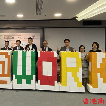
幫男 檢100萬元依托咪酯
80%
進車廂，公交開成了深圳創新「流動名片」