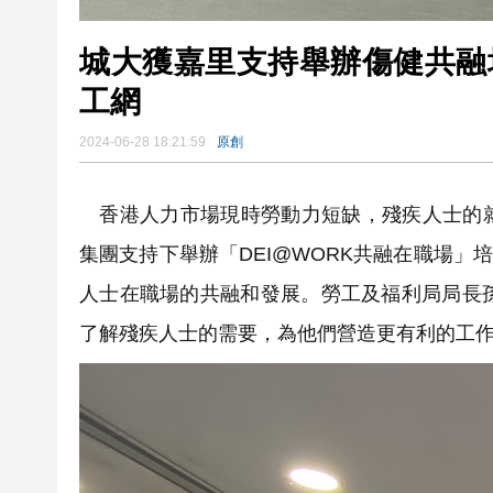
城大獲嘉里支持舉辦傷健共融
工網
2024-06-28 18:21:59
原創
香港人力市場現時勞動力短缺，殘疾人士的就
集團支持下舉辦「DEI@WORK共融在職場」培
人士在職場的共融和發展。勞工及福利局局長
了解殘疾人士的需要，為他們營造更有利的工