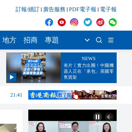
訂報/續訂
廣告服務
PDF電子報
電子報
|
|
|
地方
招商
專題
NEWS
有片丨實力出圈！中國機
器人正在「承包」英國零
售貨架
21:57
21:41
21:30
21:29
21:01