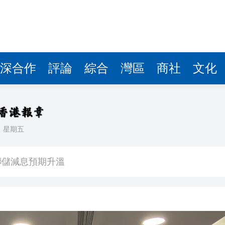
深合作
評論
綜合
灣區
商社
文化
日
星期五
CEO王興興發聲：讓人工智能為社會服務
美聯儲減息預期升溫
年深圳體育消費嘉年華啟動
建灣區拔尖人才培育新平台 石門教育集團與佛山暨大港澳子弟學校簽約
場首度登場 旅客讚方便精準