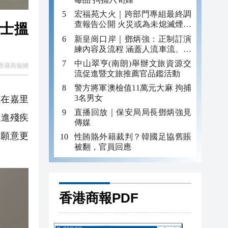
宏福苑大火｜跨部門專組最終調
查報告公開 火災或為未熄滅煙頭
人士搵
引發
新皇崗口岸｜鄧炳強：正制訂演
練內容及流程 涵蓋人流車流、緊
急應變等
中山翠亨(南朗)舉辦文旅資源交
香港商報網
流促進暨文旅推薦官品鑑活動
警方將軍澳檢值11萬元大麻 拘捕
3名男女
在嘉里
直播回放｜保安局局長鄧炳強見
促進殘疾
傳媒
界願意更
性賄賂外籍裁判？韓國足協舊賬
被翻，官員回應
香港商報PDF