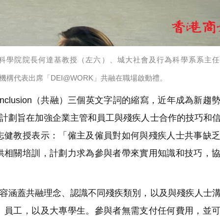
學院院長何達基教授（左六）、城大社會及行為科學系系主任Mat
間社福機構代表出席「DEI@WORK」共融在職場啟動禮。
平）、Inclusion（共融）三個英文字詞的縮寫，近年成為新趨
培訓計劃旨在加強企業主管和員工與殘疾人士合作的技巧和
志健教授表示：「僱主及僱員對如何與殘疾人士共事缺
供相關培訓，計劃力求為參與者帶來實用知識和技巧，
內容涵蓋共融理念、認識不同殘疾類別，以及與殘疾人士
、員工，以及大專學生。參與者無需支付任何費用，並