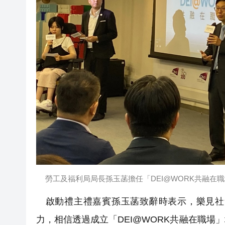
勞工及福利局局長孫玉菡擔任「DEI@WORK共融在
啟動禮主禮嘉賓孫玉菡致辭時表示，樂見社
力，相信透過成立「DEI@WORK共融在職