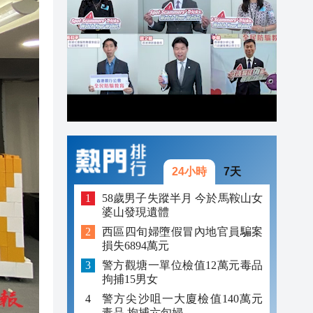
20:54
20:39
20:32
24小時
7天
58歲男子失蹤半月 今於馬鞍山女
婆山發現遺體
西區四旬婦墮假冒內地官員騙案
損失6894萬元
警方觀塘一單位檢值12萬元毒品
拘捕15男女
警方尖沙咀一大廈檢值140萬元
毒品 拘捕六旬婦