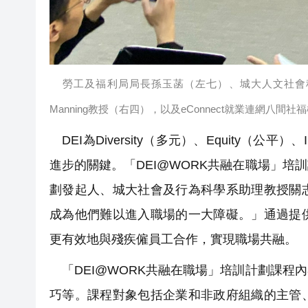
勞工及福利局局長孫玉菡（左七）、城大人文社會科
Manning教授（右四），以及eConnect就業連網八
DEI為Diversity（多元）、Equity（公
進步的關鍵。「DEI@WORK共融在職場」
劃發起人、城大社會及行為科學系助理教授關
成為他們難以進入職場的一大障礙。」通過提
更有效地與殘疾僱員工合作，實現職場共融。
「DEI@WORK共融在職場」培訓計劃課程
巧等。課程對象包括企業和非政府組織的主管