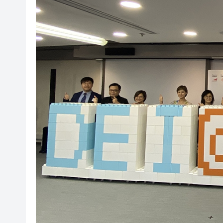
警方元朗破工廈毒品倉 拘24歲黑
市場料美聯儲年底前加息概率超
相約深圳 見證奇蹟 | 科技坐