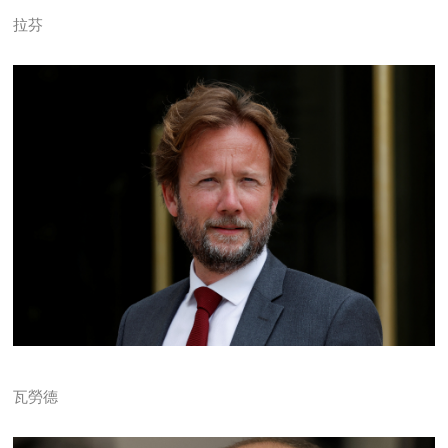
拉芬
瓦勞德