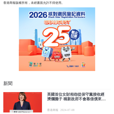
香港商報版權所有，未經書面允許不得使用。
新聞
英國首位女財相怨從保守黨接收經
濟爛攤子 稱新政府不會靠借債來應
對難題
香港商報
2024-07-08