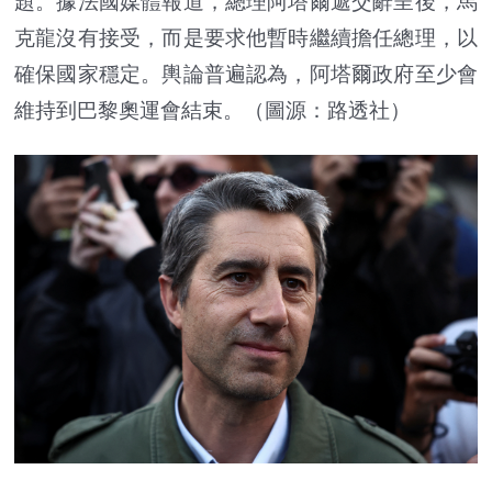
題。據法國媒體報道，總理阿塔爾遞交辭呈後，馬
克龍沒有接受，而是要求他暫時繼續擔任總理，以
確保國家穩定。輿論普遍認為，阿塔爾政府至少會
維持到巴黎奧運會結束。（圖源：路透社）