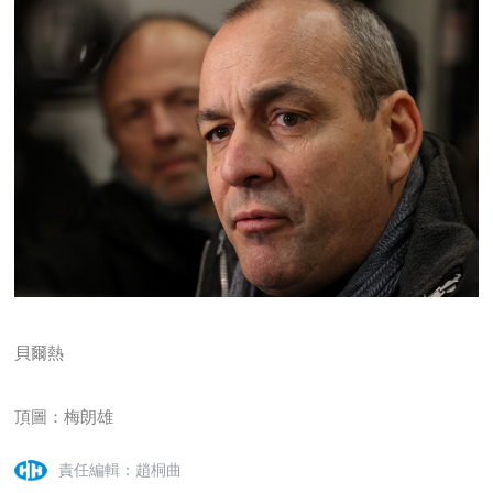
貝爾熱
頂圖：
梅朗雄
責任編輯：趙桐曲