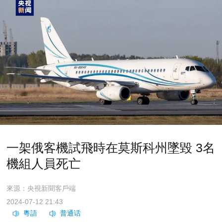
一架俄客機試飛時在莫斯科州墜毀 3名
機組人員死亡
來源：央視新聞客戶端
2024-07-12 21:43