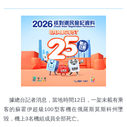
據總台記者消息，當地時間12日，一架未載有乘
客的蘇霍伊超級100型客機在俄羅斯莫斯科州墜
毀，機上3名機組成員全部死亡。