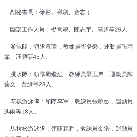
副秘書長：徐彬、崔劍、金志；
團部工作人員：楊雪鶇、陳志宇、高超等25人。
游泳隊：領隊黃瑋，教練員崔登榮，運動員張雨
霏、汪順等45人。
跳水隊：領隊周繼紅，教練員聶玉弟，運動員陳
藝文、曹緣等23人。
花樣游泳隊：領隊李軍，教練員張曉歡，運動員
馮雨等18人。
馬拉松游泳隊：領隊森犇，教練員金浩，運動員