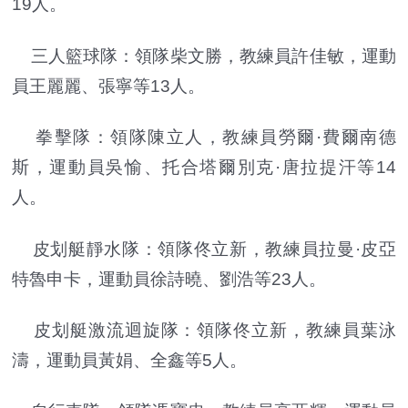
19人。
三人籃球隊：領隊柴文勝，教練員許佳敏，運動
員王麗麗、張寧等13人。
拳擊隊：領隊陳立人，教練員勞爾·費爾南德
斯，運動員吳愉、托合塔爾別克·唐拉提汗等14
人。
皮划艇靜水隊：領隊佟立新，教練員拉曼·皮亞
特魯申卡，運動員徐詩曉、劉浩等23人。
皮划艇激流迴旋隊：領隊佟立新，教練員葉泳
濤，運動員黃娟、全鑫等5人。