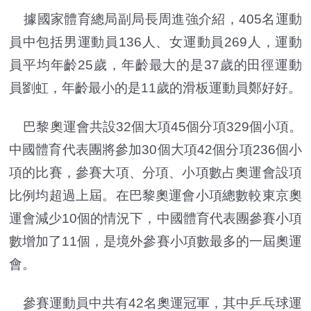
據國家體育總局副局長周進強介紹，405名運動
員中包括男運動員136人、女運動員269人，運動
員平均年齡25歲，年齡最大的是37歲的田徑運動
員劉虹，年齡最小的是11歲的滑板運動員鄭好好。
巴黎奧運會共設32個大項45個分項329個小項。
中國體育代表團將參加30個大項42個分項236個小
項的比賽，參賽大項、分項、小項數占奧運會設項
比例均超過上屆。在巴黎奧運會小項總數較東京奧
運會減少10個的情況下，中國體育代表團參賽小項
數增加了11個，是境外參賽小項數最多的一屆奧運
會。
參賽運動員中共有42名奧運冠軍，其中乒乓球運