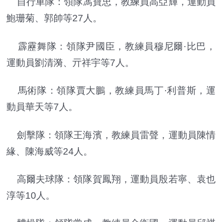
自行車隊：領隊馮寶忠，教練員高亞輝，運動員
鮑珊菊、郭帥等27人。
霹靂舞隊：領隊尹國臣，教練員穆尼爾·比巴，
運動員劉清漪、亓祥宇等7人。
馬術隊：領隊賈大鵬，教練員馬丁·利普斯，運
動員華天等7人。
劍擊隊：領隊王海濱，教練員雷聲，運動員陳情
緣、陳海威等24人。
高爾夫球隊：領隊賀鳳翔，運動員殷若寧、袁也
淳等10人。