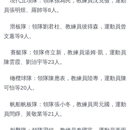
現代五項隊：領隊孫為民，教練員沈克儉，運動
員張明煜、羅帥等8人。
滑板隊：領隊劉君柱、教練員彼得森，運動員曾
文蕙等9人。
賽艇隊：領隊佟立新，教練員湯姆·凱，運動員
陳雲霞、劉治宇等23人。
橄欖球隊：領隊陳應表，教練員陸專，運動員陳
可怡等20人。
帆船帆板隊：領隊張小冬，教練員周元國，運動
員閆錚、黃敬業等21人。