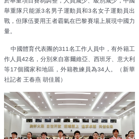
於舉重項目賽制調整，人員減少、級別減少，中國
舉重隊只能派3名男子運動員和3名女子運動員出
戰，但隊伍要用王者霸氣在巴黎賽場上展現中國力
量。
中國體育代表團的311名工作人員中，有外籍工
作人員42名，分別來自塞爾維亞、西班牙、意大利
等17個國家和地區，外籍教練員為34人。（新華
社記者 王春燕 胡佳麗）