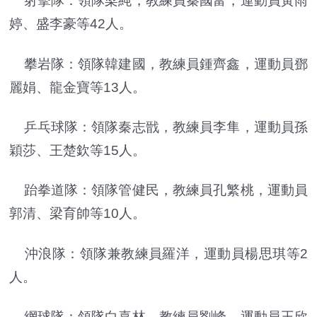
射擊隊：領隊梁純，教練員秦國富，運動員黃雨
婷、盛李豪等42人。
攀岩隊：領隊韓建國，教練員鍾齊鑫，運動員鄧
麗娟、龍金寶等13人。
乒乓球隊：領隊秦志戩，教練員李隼，運動員孫
穎莎、王楚欽等15人。
跆拳道隊：領隊管健民，教練員孔繁桃，運動員
郭清、梁育帥等10人。
沖浪隊：領隊兼教練員羅洋，運動員楊思琪等2
人。
網球隊：領隊白喜林，教練員劉峰，運動員王欣