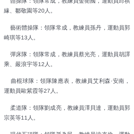
體操隊：領隊常成，教練員金衛國，運動員邱祺
緣、鄒敬園等20人。
藝術體操隊：領隊常成，教練員孫丹，運動員郭
崎琪等13人。
彈床隊：領隊常成，教練員蔡光亮，運動員胡譯
乘、嚴浪宇等12人。
曲棍球隊：領隊陳應表，教練員艾利森·安南，
運動員歐紫霞等27人。
柔道隊：領隊劉成亮，教練員澤貝達，運動員郭
宗英等11人。