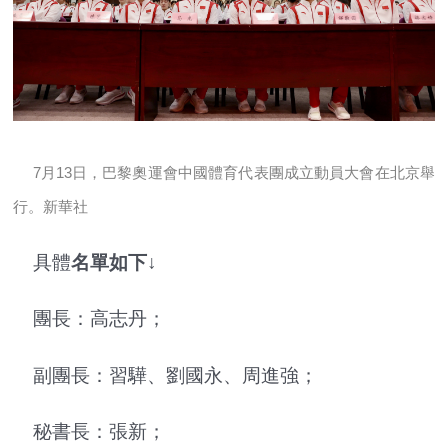
7月13日，巴黎奧運會中國體育代表團成立動員大會在北京舉
行。新華社
具體
名單如下↓
團長：高志丹；
副團長：習驊、劉國永、周進強；
秘書長：張新；