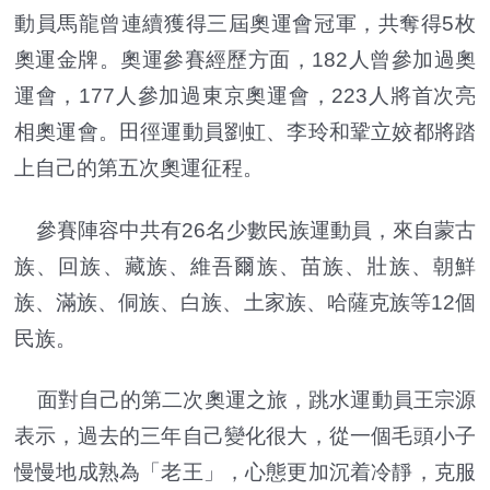
動員馬龍曾連續獲得三屆奧運會冠軍，共奪得5枚
奧運金牌。奧運參賽經歷方面，182人曾參加過奧
運會，177人參加過東京奧運會，223人將首次亮
相奧運會。田徑運動員劉虹、李玲和鞏立姣都將踏
上自己的第五次奧運征程。
參賽陣容中共有26名少數民族運動員，來自蒙古
族、回族、藏族、維吾爾族、苗族、壯族、朝鮮
族、滿族、侗族、白族、土家族、哈薩克族等12個
民族。
面對自己的第二次奧運之旅，跳水運動員王宗源
表示，過去的三年自己變化很大，從一個毛頭小子
慢慢地成熟為「老王」，心態更加沉着冷靜，克服