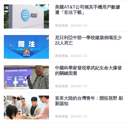
美國AT&T公司稱其手機用戶數據
遭「非法下載」
香港商報
2024-07-13
尼日利亞中部一學校建築倒塌至少
22人死亡
香港商報
2024-07-13
中國科學家發現寒武紀生命大爆發
的關鍵因素
香港商報
2024-07-13
首來大陸的台灣青年：開拓視野 刷
新認知
香港商報
2024-07-13