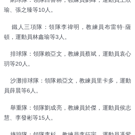
瑜、張之臻等10人。
鐵人三項隊：領隊李禕明，教練員布雷特·薩
頓，運動員林鑫瑜等3人。
排球隊：領隊賴亞文，教練員蔡斌，運動員袁心
玥等20人。
沙灘排球隊：領隊賴亞文，教練員里卡多，運動
員薛晨等6人。
舉重隊：領隊劉成亮，教練員於傑，運動員侯志
慧、李發彬等15人。
摔跤隊：領隊李杉，教練員李征宇，運動員馮紫