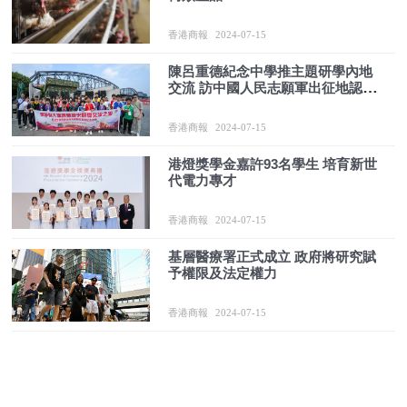
香港商報
2024-07-15
陳呂重德紀念中學推主題研學內地
交流 訪中國人民志願軍出征地認識
「抗美援朝」
香港商報
2024-07-15
港燈獎學金嘉許93名學生 培育新世
代電力專才
香港商報
2024-07-15
基層醫療署正式成立 政府將研究賦
予權限及法定權力
香港商報
2024-07-15