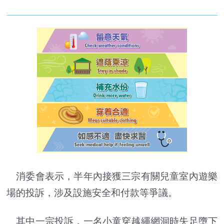
消委會表示，半年內接獲三宗有關兒童室內遊樂
場的投訴，涉及設施安全和付款等爭議。
其中一宗投訴，一名小童穿越繩網洞時失足墮下