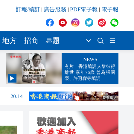
訂報/續訂
廣告服務
PDF電子報
電子報
|
|
|
地方
招商
專題
NEWS
有片丨香港填詞人黎彼得
離世 享年76歲 曾為張國
榮、許冠傑等填詞
20:32
20:14
20:02
19:33
19:15