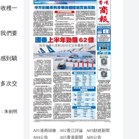
隊收穫一
『我們要
感到驕
米多次交
：
朱劍明