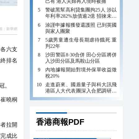
己有 港人夫婦再入境時被捕
警破黑幫高利貸集團拘25人 涉以
年利率282%放債逾2億 招徠未成
年追數
涂謹申據報獲發還護照 已到英國
源：
新華網
與家人團聚
5歲男童遭生母長期虐待餓死 重
判22年
女各六支
沙田警區8·30合併 田心分區將併
最終排名
入沙田分區及馬鞍山分區
內地據報開始對境外保單收益徵
稅20%
走進蔚來、國盾量子與科大訊飛
冠。
港區人大代表團深入合肥調研科
創成果
崔曉桐
香港商報PDF
趕者拉開
名完成比