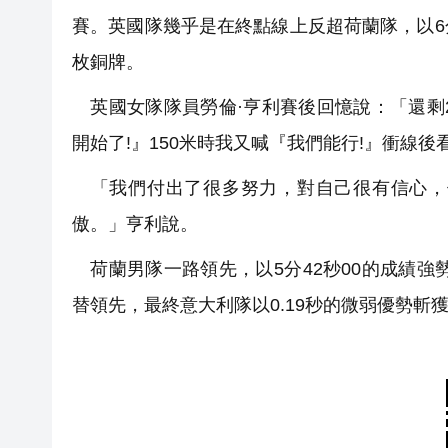
賽。英國隊幾乎是在終點線上反超荷蘭隊，以6分
枚銅牌。
英國女隊隊員勞倫·亨利賽後回憶說：「還剩
開始了!』150米時我又喊『我們能行!』衝線
「我們付出了很多努力，對自己很有信心，
傲。」亨利說。
荷蘭男隊一路領先，以5分42秒00的成績強
替領先，最終意大利隊以0.19秒的微弱優勢斬