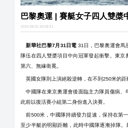
巴黎奧運 | 賽艇女子四人雙
2024-08-01 00:08:51
新華社巴黎7月31日電
31日，巴黎奧運會馬
隊伍在四人雙槳項目中向冠軍發起衝擊。東京
第六、無緣衛冕。
英國女隊則上演絕殺逆轉，在不到250米的距
中國隊在東京奧運會後面臨主力隊員傷病、年
此前以復活賽小組第二身份進入決賽。
前500米，中國隊持續發力提速，保持在第一
至少半艇的明顯距離，此時中國隊逐漸掉隊。