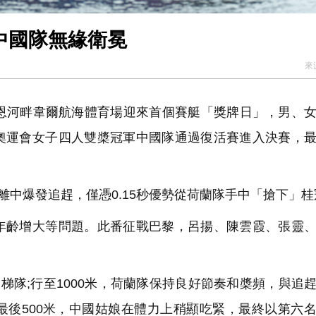
槳中國隊無緣衛冕
來
恩河畔韋爾航海體育場迎來首個賽艇「獎牌日」，男、
奧運會女子四人雙槳冠軍中國隊通過復活賽進入決賽，
離中爆發追趕，僅憑0.15秒優勢從荷蘭隊手中「搶下」桂
齡增大等問題。此番征戰巴黎，呂揚、陳雲霞、張靈、
梯隊;行至1000米，荷蘭隊保持良好節奏和槳頻，與追
最後500米，中國姑娘在體力上稍顯吃緊，最終以第六