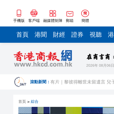
簡
手機版
客戶端
融媒體矩陣
郵箱
簡體
首頁
港聞
財經
證券
視聽
港
2026年 08月06
拜仁公開訓練 變咗簽名放題 
有片｜黎彼得離世未留遺言 兒
滾動新聞：
工銀亞洲完成首筆LNG跨境通
首頁
綜合
>
有片丨新蒲崗唐樓樓梯間驚現群
太古地產料本港寫字樓下半年負