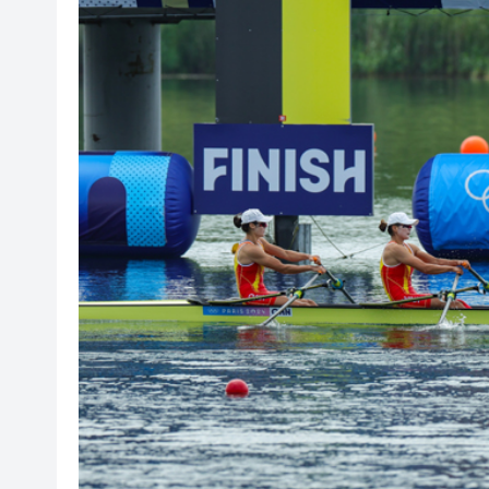
【港商觀察】 金融機構搶灘跨
有片丨中大公布未來五年策略計
涉詐騙投資者逾4億日圓 兩時任