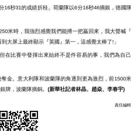
16秒31的成績折桂。荷蘭隊以6分16秒46摘銀，德國
250米時，我強烈感覺我們能搏一把贏回來，我大聲喊
後看到大屏上最終顯示『英國』第一，這感覺太棒了!」
但在比賽中發揮出來始終不是件容易的事，我們為自己
勢奪金。意大利隊和波蘭隊的角逐則更為激烈，前1500
獲銀牌，波蘭隊摘銅。
(新華社記者林晶、趙焱、李春宇)
責任編輯