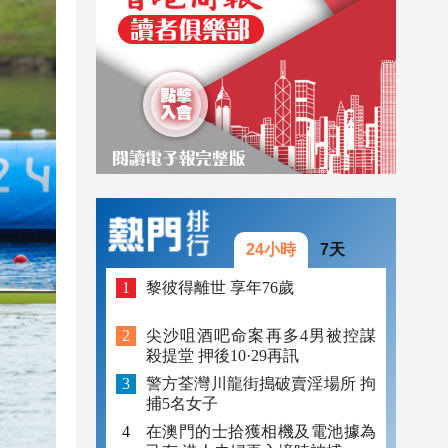
18:42
18:18
18:16
24小時
7天
黎彼得離世 享年76歲
尖沙咀酒吧命案再多4男被控謀
殺提堂 押後10·29再訊
警方荃灣川龍街搗破賣淫場所 拘
捕5名女子
在澳門的士拾獲相機及電池據為