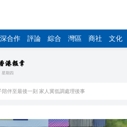
深合作
評論
綜合
灣區
商社
文化
日
星期四
球迷滿載而歸
子陪伴至最後一刻 家人冀低調處理後事
人民幣結算交易 結算周期由數日縮減至分鐘計算
鼠亂舞 網友調侃是「新蒲崗老鼠樂園」
續租租金比率收窄 太古廣場明年轉正