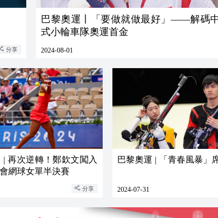
巴黎奧運丨「要做就做最好」——解碼
式小輪車隊奧運首金
分享
2024-08-01
 | 再次逆轉！鄭欽文闖入
巴黎奧運 | 「青春風暴」
會網球女單半決賽
分享
2024-07-31