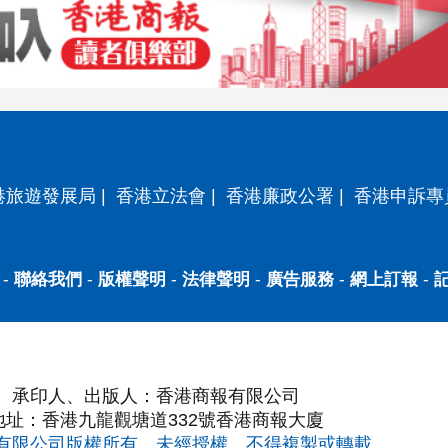
港旅遊發展局
|
香港立法會
|
香港廉政公署
|
香港申訴專
-
聯絡我們
-
版權聲明
-
法律聲明
-
廣告服務
-
網上訂報
-
承印人、出版人：香港商報有限公司
地址：香港九龍觀塘道332號香港商報大廈
有限公司版權所有，未經授權，不得複製或轉載。