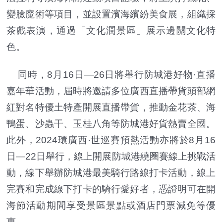
變臉魔術等項目，並設置濱海繽紛美食展，組織採
茶戲表演，通過「文化潤景區」展示邊關文化特
色。
同時，8月16日—26日將舉行防城港好物·直播
嘉年華活動，屆時將邀請多位廣西直播帶貨頭部網
紅對名特優土特產開展直播帶貨，推動金花茶、海
鴨蛋、沙蟲干、玉桂八角等防城港好貨熱賣全國。
此外，2024環廣西·世巡賽預熱活動亦將於8月16
日—22日舉行，線上開展防城港繞圈賽線上挑戰活
動，線下舉辦防城港最美騎行路線打卡活動，線上
完賽和完成線下打卡的騎行愛好者，憑證明可在開
海節活動期間享受景區景點或酒店門票減免等優
惠。