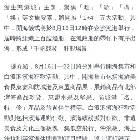
游生態港城」主題，聚焦「吃」「游」「購」
「娛」等文旅要素，將開展「1+4」五大活動。其
中，開海儀式將於8月16日12時在企沙漁港舉行，
屆時將組織上百艘漁船，在漁政船的帶領下有序出
海，形成「千帆競發」壯觀場景。
據介紹，8月16日—22日將分別舉行開海集市和
白浪灘濱海狂歡活動。其中，開海集市包括海鮮美
食長桌宴和防城港及東盟商品展，展銷商品有北部
灣海產品乾貨、東盟水果及堅果、防城港「名、
特、優」產品及旅遊伴手禮等。白浪灘濱海狂歡活
動則包括濱海運動狂歡、濱海繽紛派對狂歡、非遺
美食及文化三個板塊，集低空飛行、沖浪板、海上
法拉利等濱海休閒運動項目體驗，將上演打鐵花、