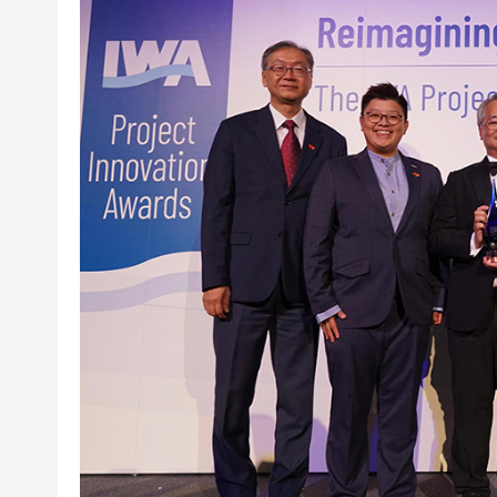
叔」黎彼得
入境處反非法勞工行動拘12人
社署籲市民提防偽冒社署通訊
李家超：鼓勵保險業開發跨境產