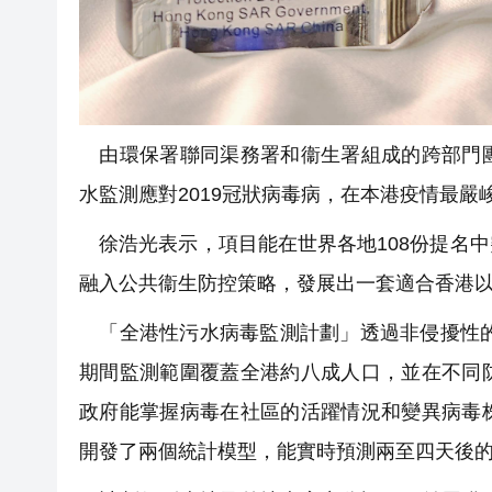
由環保署聯同渠務署和衞生署組成的跨部門團
水監測應對2019冠狀病毒病，在本港疫情最
徐浩光表示，項目能在世界各地108份提名
融入公共衞生防控策略，發展出一套適合香港
「全港性污水病毒監測計劃」透過非侵擾性的
期間監測範圍覆蓋全港約八成人口，並在不同
政府能掌握病毒在社區的活躍情況和變異病毒
開發了兩個統計模型，能實時預測兩至四天後