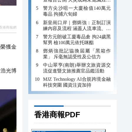
引發
警方尖沙咀一大廈檢值140萬元
毒品 拘捕六旬婦
新皇崗口岸｜鄧炳強：正制訂演
香港商報網
練內容及流程 涵蓋人流車流、緊
急應變等
警方元朗破工廈毒品倉 拘24歲黑
幫男 檢100萬元依托咪酯
別榮獲金
鄧炳強批記協換屆屬「黑箱作
業」 斥毫無認受性及公信力
中山翠亨(南朗)舉辦文旅資源交
徐浩光博
流促進暨文旅推薦官品鑑活動
MJZ Technology AI合規跨境金融
科技突圍 國資注資加持
香港商報PDF