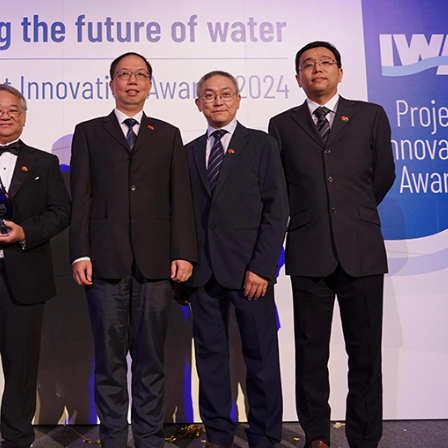
程式賬戶
品 便利灣區居民