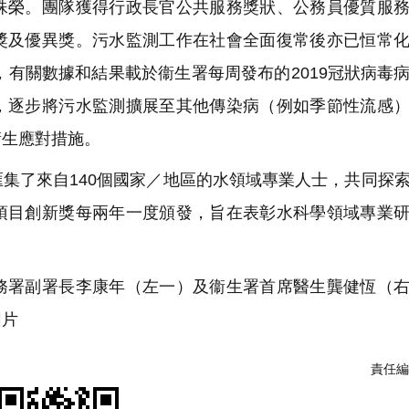
榮。團隊獲得行政長官公共服務獎狀、公務員優質服務
獎及優異獎。污水監測工作在社會全面復常後亦已恒常
，有關數據和結果載於衞生署每周發布的2019冠狀病毒
，逐步將污水監測擴展至其他傳染病（例如季節性流感
衞生應對措施。
集了來自140個國家／地區的水領域專業人士，共同探
項目創新獎每兩年一度頒發，旨在表彰水科學領域專業
署副署長李康年（左一）及衞生署首席醫生龔健恆（右
圖片
責任編