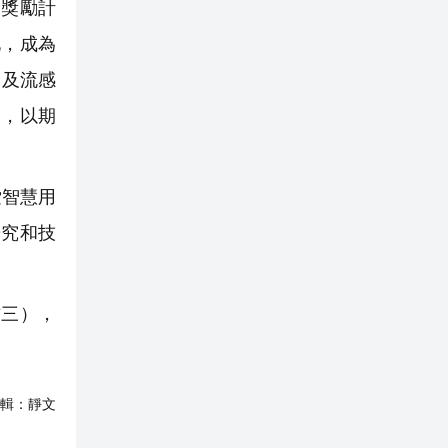
獎勵計
化，成為
病及流感
），以期
索智慧用
研究和技
三），
輯：
靜文