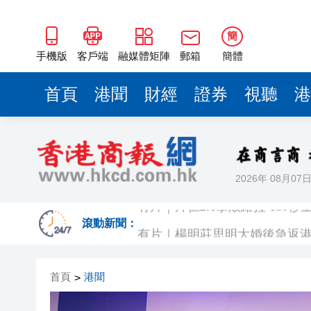
簡
手機版
客戶端
融媒體矩陣
郵箱
簡體
首頁
港聞
財經
證券
視聽
港
2026年 08月07
有片｜拜仁2:1擊
有片｜楊明莊思明大婚後急返港
滾動新聞：
羅淑佩：三場足球賽事逾12萬
首頁
港聞
>
SK海力士斥逾3000億建兩座晶
有片丨【《愛回家》迎大結局】