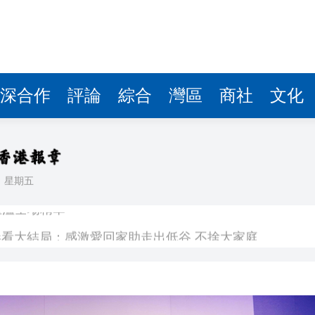
深合作
評論
綜合
灣區
商社
文化
日
星期五
敗維拉 180秒重溫全場精華
看大結局：感激愛回家助走出低谷 不捨大家庭
人入場 票尾經濟成效顯現
圓廠
銀髮男團「大四喜」：十年深厚情誼 有歡亦有淚 緬懷