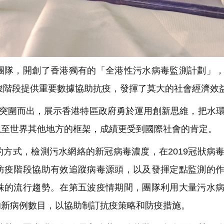
隊，開創了香港獨有的「全港性污水病毒監測計劃」，
嚴峻階段提供重要數據協助抗疫，發揮了莫大的社會經濟效
中突圍而出，展示香港特區政府勇於運用創新思維，把水
以至世界其他地方的框架，成績更受到國際社會的肯定。
方式，檢測污水網絡的新冠病毒濃度，在2019冠狀病
防疫階段協助有效追蹤病毒源頭，以及發揮定點監測的
株的流行趨勢。在第五波疫情期間，團隊利用大量污水
的新病例數目，以協助制訂抗疫策略和防疫措施。