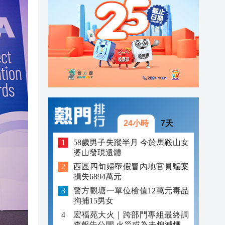
23:45
23:38
23:29
24小時
7天
58歲男子失蹤半月 今於馬鞍山女
婆山發現遺體
西區四旬婦墮假冒內地官員騙案
損失6894萬元
警方觀塘一單位檢值12萬元毒品
拘捕15男女
宏福苑大火｜跨部門專組最終調
查報告公開 火災或為未熄滅煙頭