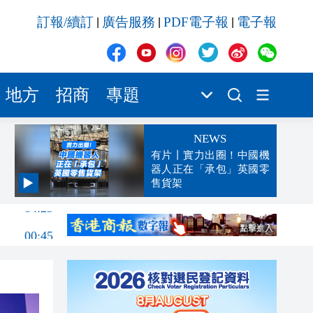
訂報/續訂
廣告服務
PDF電子報
電子報
|
|
|
地方
招商
專題
NEWS
有片丨實力出圈！中國機
器人正在「承包」英國零
售貨架
04:29
00:45
00:26
00:16
「豹
23:58