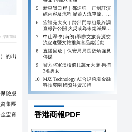
新皇崗口岸｜鄧炳強：正制訂演
練內容及流程 涵蓋人流車流、緊
急應變等
宏福苑大火｜跨部門專組最終調
查報告公開 火災或為未熄滅煙頭
引發
中山翠亨(南朗)舉辦文旅資源交
：
深圳商報
流促進暨文旅推薦官品鑑活動
直播回放｜保安局局長鄧炳強見
）的出
傳媒
警方將軍澳檢值11萬元大麻 拘捕
3名男女
MJZ Technology AI合規跨境金融
科技突圍 國資注資加持
保險股
投資集團
香港商報PDF
州金宏資