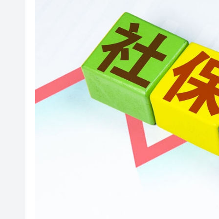
有片丨宇樹科技IPO路演現場 
美7月非農職位突轉跌2.3萬 
超多優惠產品集中上線！2026
共