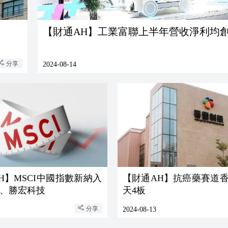
【財通AH】工業富聯上半年營收淨利均
分享
2024-08-14
H】MSCI中國指數新納入
【財通AH】抗癌藥賽道香
、勝宏科技
天4板
分享
2024-08-13