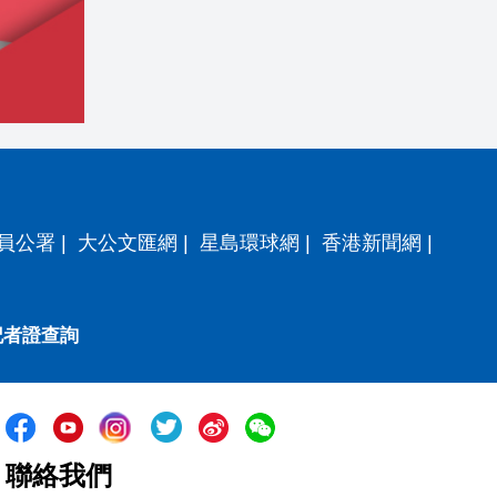
員公署
|
大公文匯網
|
星島環球網
|
香港新聞網
|
記者證查詢
聯絡我們