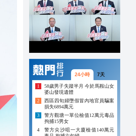
21:57
21:41
21:30
21:29
24小時
7天
58歲男子失蹤半月 今於馬鞍山女
婆山發現遺體
西區四旬婦墮假冒內地官員騙案
損失6894萬元
警方觀塘一單位檢值12萬元毒品
拘捕15男女
警方尖沙咀一大廈檢值140萬元
毒品 拘捕六旬婦