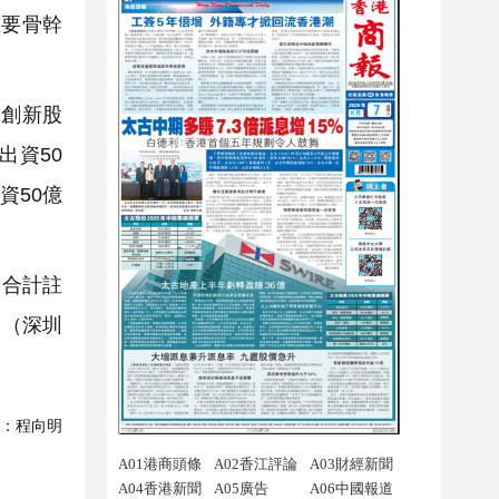
要骨幹
技創新股
出資50
資50億
金合計註
。
（深圳
：
程向明