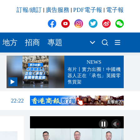
訂報/續訂
廣告服務
PDF電子報
電子報
|
|
|
地方
招商
專題
NEWS
有片丨實力出圈！中國機
器人正在「承包」英國零
售貨架
22:46
22:22
22:13
22:05