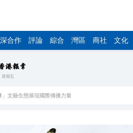
深合作
評論
綜合
灣區
商社
文化
日
星期五
億日圓創新高 應對新型作戰方式
奇蹟 「熱帶雨林」文藝生態展現國際傳播力量
數跌至兩個月低位
1挫維拉