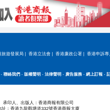
港旅遊發展局
|
香港立法會
|
香港廉政公署
|
香港申訴專
-
聯絡我們
-
版權聲明
-
法律聲明
-
廣告服務
-
網上訂報
-
承印人、出版人：香港商報有限公司
地址：香港九龍觀塘道332號香港商報大廈