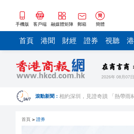
簡
手機版
客戶端
融媒體矩陣
郵箱
簡體
首頁
港聞
財經
證券
視聽
港
2026年 08月07
日本2027國防預算申請近9萬
滾動新聞：
相約深圳，見證
美勞動力市場迅速降溫 美元指
首頁
證券
>
路易斯迪亞斯轟世界波 拜仁2: