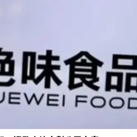
青年魯班選舉2026頒獎典禮今舉行 甯漢豪稱政府和建造業議會做好培訓工作
則 第三屆滬深港國際法律服務大會暨第二屆「和・界」
 建言獻策推動體育產業化
次遞表港股！營收暴漲1786倍背後：資不抵債，9.9億