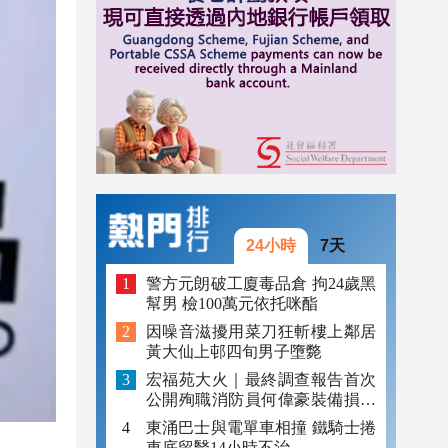
17:17
跨境
16:59
16:54
元對
16:41
24小時
7天
警方元朗破工廈毒品倉 拘24歲黑
幫男 檢100萬元依托咪酯
因噪音滋擾用菜刀狂斬樓上鄰居
黃大仙上邨四旬男子墮斃
宏福苑大火｜最終調查報告首次
公開殉職消防員何偉豪裝備損毀
照片
東涌巴士與電單車相撞 鐵騎士捲
車底留醫14小時不治