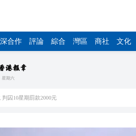
深合作
評論
綜合
灣區
商社
文化
日
星期六
0公斤懷疑大麻花 拘兩內地漢
判囚10星期罰款2000元
天地啟幕 開啟設計生活新篇章
能性有多大？