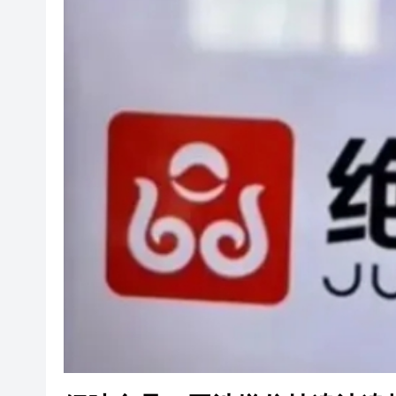
以滬深港澳為橋 連結全球新規
商事調解大賽圓滿舉辦
逾百體育界精英齊聚青途研討會
【財通AH】勤浩醫藥「回血」再
賭壓頂