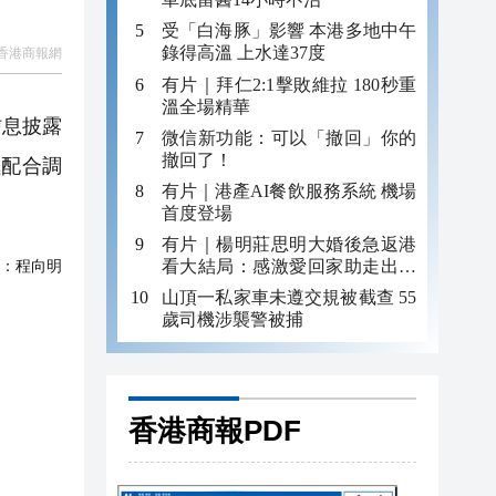
受「白海豚」影響 本港多地中午
錄得高溫 上水達37度
香港商報網
有片｜拜仁2:1擊敗維拉 180秒重
溫全場精華
信息披露
微信新功能：可以「撤回」你的
撤回了！
極配合調
有片｜港產AI餐飲服務系統 機場
首度登場
有片｜楊明莊思明大婚後急返港
：
程向明
看大結局：感激愛回家助走出低
谷 不捨大家庭
山頂一私家車未遵交規被截查 55
歲司機涉襲警被捕
香港商報PDF