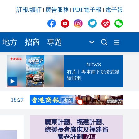
訂報/續訂
廣告服務
PDF電子報
電子報
|
|
|
地方
招商
專題
NEWS
有片丨粵車南下沉浸式體
驗指南
18:31
18:27
17:56
17:24