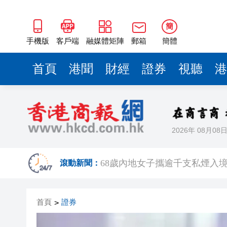
簡
手機版
客戶端
融媒體矩陣
郵箱
簡體
首頁
港聞
財經
證券
視聽
港
2026年 08月08
機場一日偵破兩宗販毒案 檢近1
滾動新聞：
68歲內地女子攜逾千支私煙入境 
Fabrique華南首店深圳萬像
首頁
證券
>
【經濟瞭望】全球通脹回升可