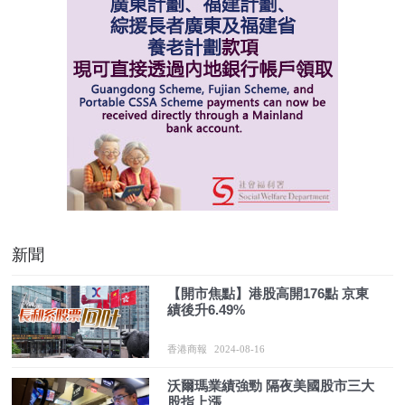
新聞
【開市焦點】港股高開176點 京東
績後升6.49%
香港商報
2024-08-16
沃爾瑪業績強勁 隔夜美國股市三大
股指上漲