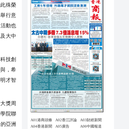
為此殊榮
港舉行意
，活動也
港及大中
和科技創
參與，希
聰明才智
大獎周
科學院聯
行的亞洲