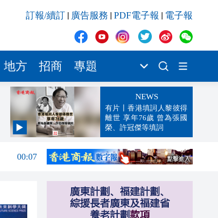
訂報/續訂
廣告服務
PDF電子報
電子報
|
|
|
地方
招商
專題
NEWS
有片丨香港填詞人黎彼得
離世 享年76歲 曾為張國
榮、許冠傑等填詞
00:19
00:07
23:38
23:35
23:17