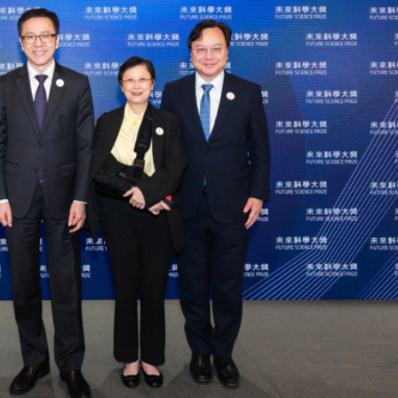
正遇晚高峰 情況危急 鐵騎交警一路開道護送
危駕被捕
飲食正在毀掉很多老人的晚年健康