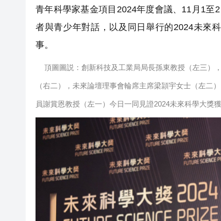
青年科學家基金項目2024年度會議、11月1
者與青少年對話，以及同日舉行的2024未
事。
頂圖圖説：創新科技及工業局局長孫東教授（左三），
（右二），未來論壇理事會輪席主席梁頴宇女士（左二），
員謝賞恩教授（左一）今日一同見證2024未來科學大獎