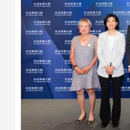
有片丨孕婦羊水破裂即將臨盆 
東涌巴士撞電單車 巴士司機涉
有片丨清淡不等於吃素！ 清淡