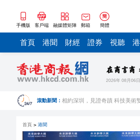
簡
手機版
客戶端
融媒體矩陣
郵箱
簡體
首頁
港聞
財經
證券
視聽
港
2026年 08月06
歐足聯：抵制國際足聯賽事立
相約深圳，見證
滾動新聞：
跑馬地私人泳池救生員涉用假證
首頁
港聞
>
特朗普否認美國彈藥短缺 稱將
美股觀望非農數據 道指跌逾百