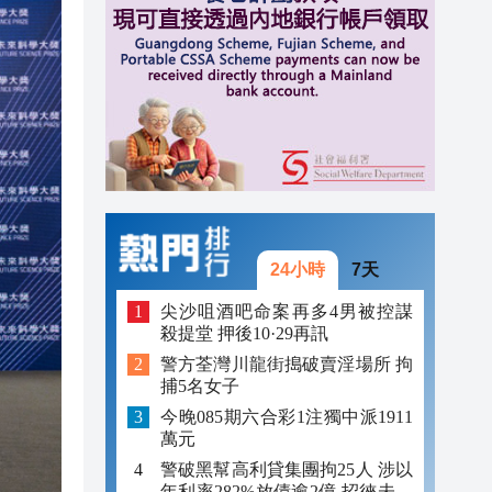
23:12
23:12
23:00
24小時
7天
尖沙咀酒吧命案再多4男被控謀
殺提堂 押後10·29再訊
警方荃灣川龍街搗破賣淫場所 拘
捕5名女子
今晚085期六合彩1注獨中派1911
萬元
警破黑幫高利貸集團拘25人 涉以
年利率282%放債逾2億 招徠未成