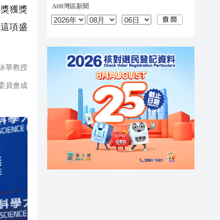
大獎獲獎
席這項盛
詠華教授
委員會成