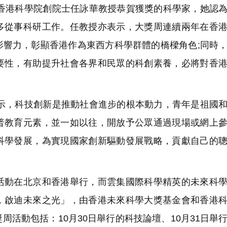
、香港科學院創院士任詠華教授恭賀獲獎的科學家，她認
多從事科研工作。任教授亦表示，大獎周連續兩年在香
影響力，彰顯香港作為東西方科學群體的橋樑角色;同時
要性，有助提升社會各界和民眾的科創素養，必將對香
表示，科技創新是推動社會進步的根本動力，青年是祖國
普教育元素，並一如以往，開放予公眾通過現場或網上
科學發展，為實現國家創新驅動發展戰略，貢獻自己的
動在北京和香港舉行，而雲集國際科學精英的未來科學
，啟迪未來之光」，由香港未來科學大獎基金會和香港
活動包括：10月30日舉行的科技論壇、10月31日舉