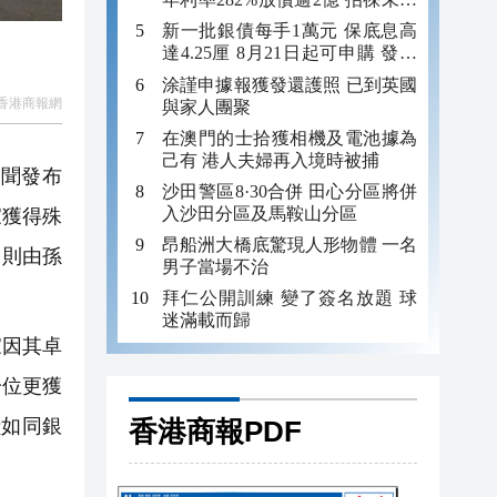
年追數
新一批銀債每手1萬元 保底息高
達4.25厘 8月21日起可申購 發行
金額最多550億
涂謹申據報獲發還護照 已到英國
香港商報網
與家人團聚
在澳門的士拾獲相機及電池據為
己有 港人夫婦再入境時被捕
新聞發布
沙田警區8·30合併 田心分區將併
入沙田分區及馬鞍山分區
家獲得殊
昂船洲大橋底驚現人形物體 一名
」則由孫
男子當場不治
拜仁公開訓練 變了簽名放題 球
迷滿載而歸
家因其卓
一位更獲
香港商報PDF
獻如同銀