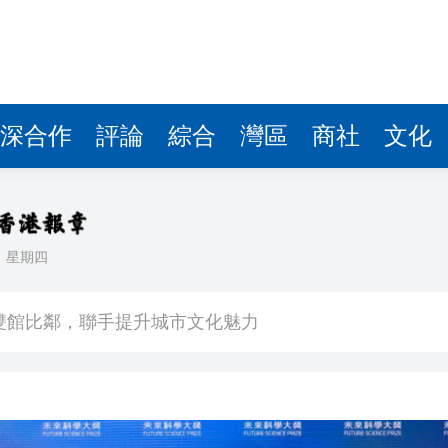
深合作
評論
綜合
灣區
商社
文化
日
星期四
場不變
奇蹟 科技美術雙館比鄰，聯手提升城市文化魅力
件 食環署勒令關閉報警處理
嚴懲發表叛國言論的「爆料者」
點